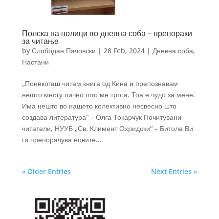
Полска на полици во дневна соба – препораки
за читање
by
Слободан Пачовски
|
28 Feb, 2024
|
Дневна соба
,
Настани
„Понекогаш читам книга од Кина и препознавам
нешто многу лично што ме трога. Тоа е чудо за мене.
Има нешто во нашето колективно несвесно што
создава литература“ – Олга Токарчук Почитувани
читатели, НУУБ „Св. Климент Охридски“ – Битола Ви
ги препорачува новите...
« Older Entries
Next Entries »