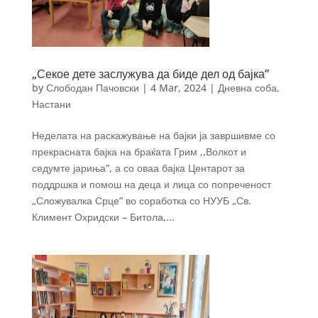
„Секое дете заслужува да биде дел од бајка”
by
Слободан Пачовски
|
4 Mar, 2024
|
Дневна соба
,
Настани
Неделата на раскажување на бајки ја завршивме со
прекрасната бајка на браќата Грим ,,Волкот и
седумте јариња”, а со оваа бајка Центарот за
поддршка и помош на деца и лица со попреченост
„Сложувалка Срце” во соработка со НУУБ „Св.
Климент Охридски – Битола,...