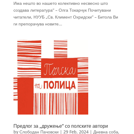
Има нешто во нашето колективно несвесно што
создава литература“ – Олга Токарчук Почитувани
читатели, НУУБ „Св. Климент Охридски“ – Битола Ви
ги препорачува новите...
Предлог за „дружење“ со полските автори
by
Слободан Пачовски
|
29 Feb, 2024
|
Дневна соба
,