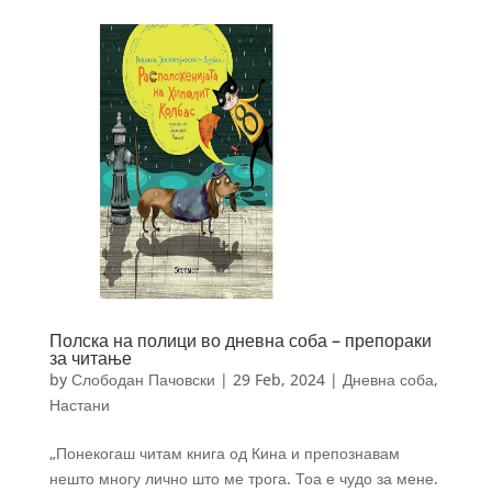
Полска на полици во дневна соба – препораки
за читање
by
Слободан Пачовски
|
29 Feb, 2024
|
Дневна соба
,
Настани
„Понекогаш читам книга од Кина и препознавам
нешто многу лично што ме трога. Тоа е чудо за мене.