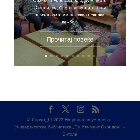
Орхидеја Робевска од Здружението
„Сега и овде". На присутните гости
психолозите им покажаа неколку
вежби...
Прочитај повеќе
© Copyright 2022 Национална установа -
Универзитетска библиотека „Св. Климент Охридски“ -
Битола