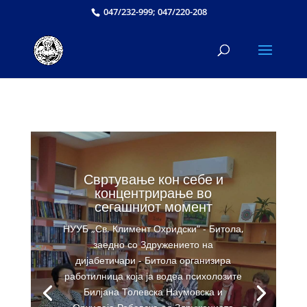
047/232-999; 047/220-208
Свртување кон себе и
концентрирање во
сегашниот момент
НУУБ „Св. Климент Охридски“ - Битола,
заедно со Здружението на
дијабетичари - Битола организира
работилница која ја водеа психолозите
Билјана Толевска Наумовска и