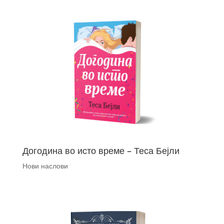
Догодина во исто време – Теса Бејли
Нови наслови