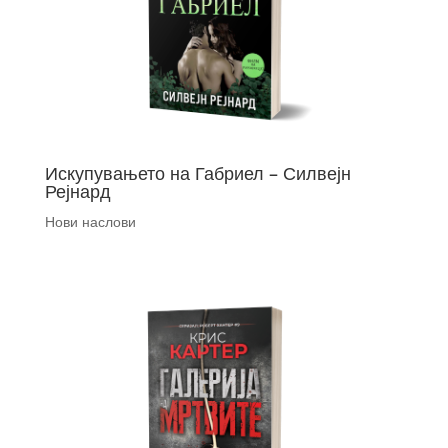
Искупувањето на Габриел – Силвејн
Рејнард
Нови наслови