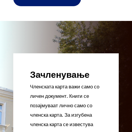
Зачленување
Членската карта важи само со
личен документ. Книги се
позајмуваат лично само со
членска карта. За изгубена
членска карта се известува