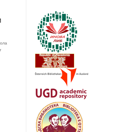
и
тола
т