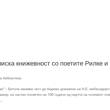
иска книжевност со поетите Рилке и
ка библиотека
ски“ – Битола имавме чест да бидеме домаќини на Н.Е. амбасадоро
Памер, на настан посветен на 100 години од смртта на големиот по
..