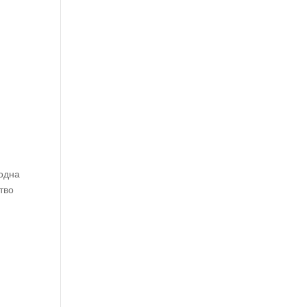
родна
тво