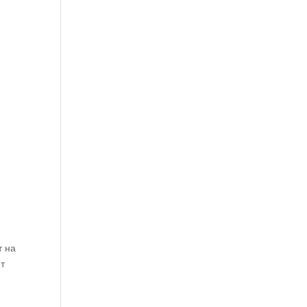
т на
ет