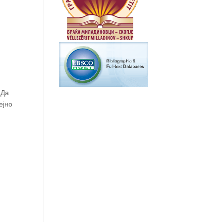
„Да
ејно