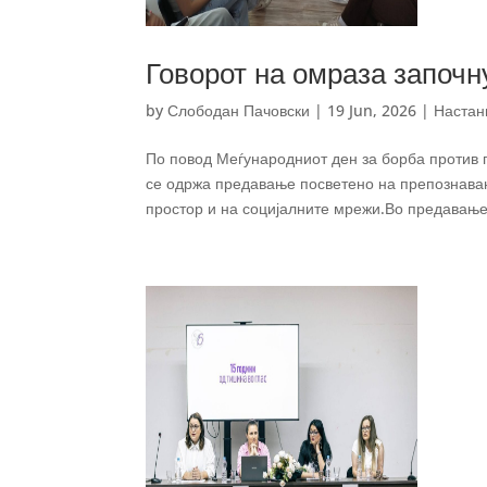
Говорот на омраза започн
by
Слободан Пачовски
|
19 Jun, 2026
|
Настан
По повод Меѓународниот ден за борба против г
се одржа предавање посветено на препознавањ
простор и на социјалните мрежи.Во предавањет