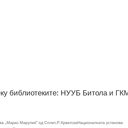
еку библиотеките: НУУБ Битола и Г
ека „Марко Марулиќ“ од Сплит,Р.ХрватскаНационалната установа