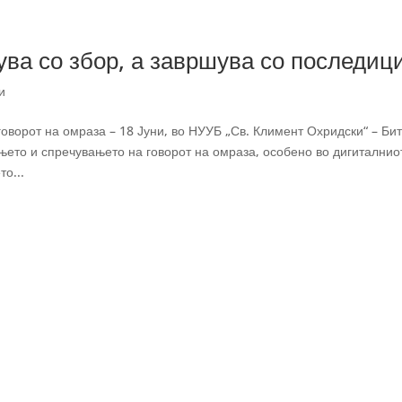
ува со збор, а завршува со последиц
и
оворот на омраза – 18 Јуни, во НУУБ „Св. Климент Охридски“ – Би
ето и спречувањето на говорот на омраза, особено во дигиталнио
о...