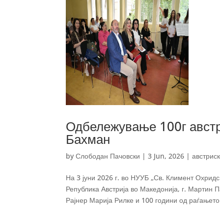
Одбележување 100г австр
Бахман
by
Слободан Пачовски
|
3 Jun, 2026
|
австрис
На 3 јуни 2026 г. во НУУБ „Св. Климент Охрид
Република Австрија во Македонија, г. Мартин 
Рајнер Марија Рилке и 100 години од раѓањето.