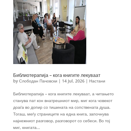
Библиотерапија – кога книгите лекуваат
by
Слободан Пачовски
|
14 Jul, 2026
|
Настани
Библиотерапија – кога книгите лекуваат, а читањето
станува пат кон внатрешниот мир, миг кога човекот
доаѓа во допир со тишината на сопствената душа.
Тогаш, меѓу страниците на една книга, започнува
најнежниот разговор, разговорот со себеси. Во тој
миг, книгата...