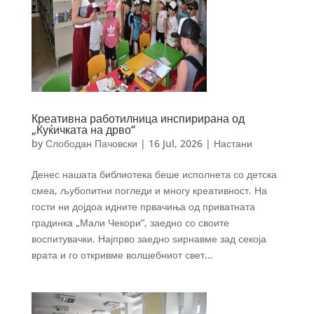
Креативна работилница инспирирана од
„Куќичката на дрво“
by
Слободан Пачовски
|
16 Jul, 2026
|
Настани
Денес нашата библиотека беше исполнета со детска
смеа, љубопитни погледи и многу креативност. На
гости ни дојдоа идните првачиња од приватната
градинка „Мали Чекори“, заедно со своите
воспитувачки. Најпрво заедно ѕирнавме зад секоја
врата и го откривме волшебниот свет...