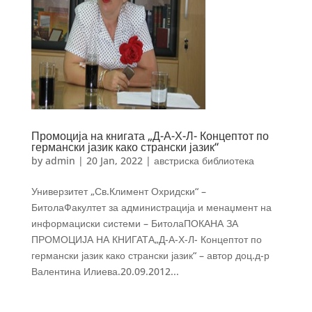
Промоција на книгата „Д-А-Х-Л- Концептот по
германски јазик како странски јазик“
by
admin
|
20 Jan, 2022
|
австриска библиотека
Универзитет „Св.Климент Охридски“ –
БитолаФакултет за администрација и менаџмент на
информациски системи – БитолаПОКАНА ЗА
ПРОМОЦИЈА НА КНИГАТА„Д-А-Х-Л- Концептот по
германски јазик како странски јазик“ – автор доц.д-р
Валентина Илиева.20.09.2012...