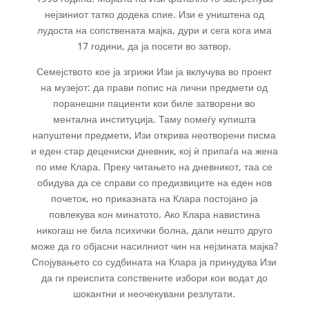
нејзиниот татко додека спие. Изи е уништена од
лудоста на сопствената мајка, дури и сега кога има
17 години, да ја посети во затвор.
Семејството кое ја згрижи Изи ја вклучува во проект
на музејот: да прави попис на лични предмети од
поранешни пациенти кои биле затворени во
ментална институција. Таму помеѓу купишта
напуштени предмети, Изи открива неотворени писма
и еден стар децениски дневник, кој ѝ припаѓа на жена
по име Клара. Преку читањето на дневникот, таа се
обидува да се справи со предизвиците на еден нов
почеток, но приказната на Клара постојано ја
повлекува кон минатото. Ако Клара навистина
никогаш не била психички болна, дали нешто друго
може да го објасни насилниот чин на нејзината мајка?
Спојувањето со судбината на Клара ја принудува Изи
да ги преиспита сопствените избори кои водат до
шокантни и неочекувани резлутати.