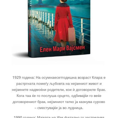
1929 година: На осумнаесетгодишна возраст Клара е
растргната помеѓу љубовта на нејзиниот живот и
нејзините надмоќни родители, кои ѝ договориле брак.
Кога таа ќе го послуша срцето, одбивајќи го веќе
договорениот брак, нејзиниот татко ја казнува сурово
– сместувајќи ја во лудница.
1990 година: Мајката на Изи фатално го застрелува