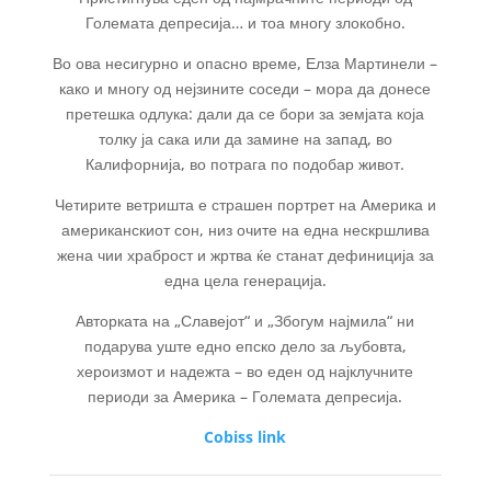
Големата депресија… и тоа многу злокобно.
Во ова несигурно и опасно време, Елза Мартинели –
како и многу од нејзините соседи – мора да донесе
претешка одлука: дали да се бори за земјата која
толку ја сака или да замине на запад, во
Калифорнија, во потрага по подобар живот.
Четирите ветришта е страшен портрет на Америка и
американскиот сон, низ очите на една нескршлива
жена чии храброст и жртва ќе станат дефиниција за
една цела генерација.
Авторката на „Славејот“ и „Збогум најмила“ ни
подарува уште едно епско дело за љубовта,
хероизмот и надежта – во еден од најклучните
периоди за Америка – Големата депресија.
Cobiss link