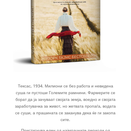
Тексас, 1934. Милиони се без работа и невидена
суша ги пустоши Големите рамнини. Фармерите се
борат да ја зачуваат својата земја, воедно и својата
заработувачка за живот, но жетвата пропаѓа, водата
се суши, а прашината се заканува дека ќе ги закопа
сите.
Пристигнува еден од најмрачните периоди од