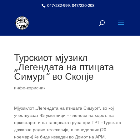
047/232-999; 047/220-208
Турскиот мјузикл
„Легендата на птицата
Симург“ во Скопје
инфо-корисник
Мјузиклот „Легендата на птицата Симург“, во кој
учествуваат 45 уметници – членови на хорот, на
оркестарот и на танцовата група при ТРТ –Турската
државна радио телевизија, в понеделник (20
ноември) ќе биде изведен во Домот на АРМ.