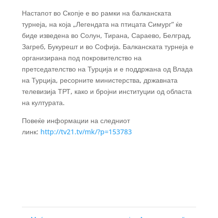
Настапот во Скопје е во рамки на балканската
турнеја, на која „Легендата на птицата Симург“ ќе
биде изведена во Солун, Тирана, Сараево, Белград,
Загреб, Букурешт и во Софија. Балканската турнеја е
организирана под покровителство на
претседателство на Турција и е поддржана од Влада
на Турција, ресорните министерства, државната
телевизија ТРТ, како и бројни институции од областа
на културата.
Повеќе информации на следниот
линк:
http://tv21.tv/mk/?p=153783