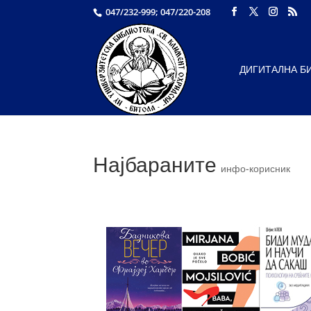
047/232-999; 047/220-208
ДИГИТАЛНА Б
Најбараните
инфо-корисник