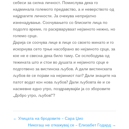
себеси за силна личност. Помислува дека го
надминала големото предавство, а и неверството од
најдрагите личности. Ја очекува непријатно
изненадување. Соочувањето со блиските лица по
подолго време, го раскрваруваат нејзиното нежно, но
големо срце.
Дарија се соочува лице в лице со своето минато и го
искорнува сето трње насобрано во нејзиното срце, за
кое не е свесна дека било таму. Се ослободува од
тежината што и стои во душата и нејзиното срце е
подготвено за вистинска љубов. А дали вистинската
љубов ќе се појави на нејзиниот пат? Дали знаците на
патот водат кон нова љубов? Дали љубовта ќе и се
насмевне едно утро, поздравувајќи ја со зборовите
„Добро утро, љубов!“?
←
Улицата на бродовите – Сара Џио
Никогаш не откажувај се – Елизабет Годард
→