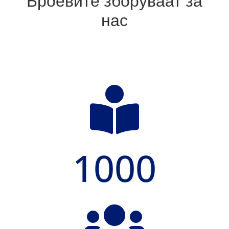
Броевите зборуваат за
нас

1000
