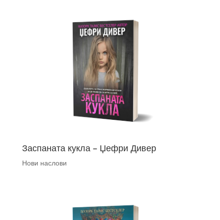
Заспаната кукла – Џефри Дивер
Нови наслови