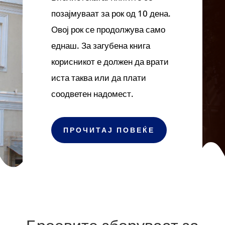
позајмуваат за рок од 10 дена.
Овој рок се продолжува само
еднаш. За загубена книга
корисникот е должен да врати
иста таква или да плати
соодветен надомест.
ПРОЧИТАЈ ПОВЕЌЕ