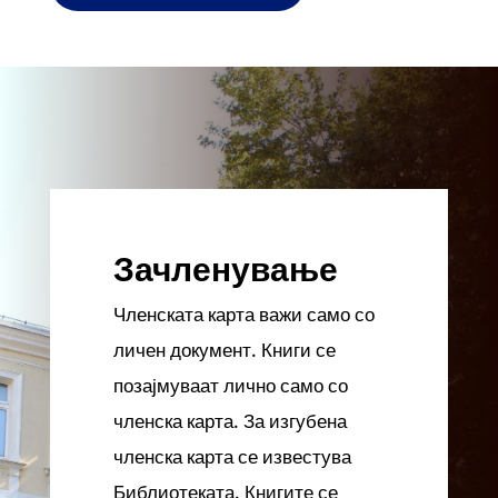
Зачленување
Членската карта важи само со
личен документ. Книги се
позајмуваат лично само со
членска карта. За изгубена
членска карта се известува
Библиотеката. Книгите се