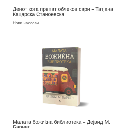
Денот кога првпат облеков сари – Татјана
Кацарска Станоевска
Нови наслови
Малата божиќна библиотека – Дејвид М.
Барнет