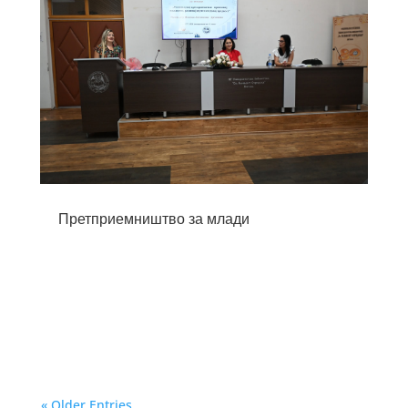
Претприемништво за млади
« Older Entries