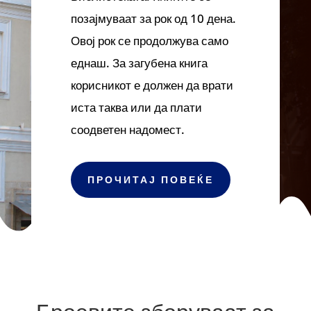
позајмуваат за рок од 10 дена.
Овој рок се продолжува само
еднаш. За загубена книга
корисникот е должен да врати
иста таква или да плати
соодветен надомест.
ПРОЧИТАЈ ПОВЕЌЕ