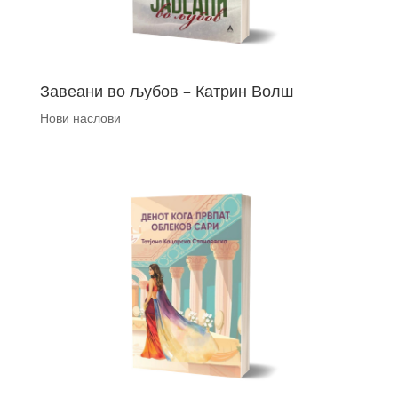
Завеани во љубов – Катрин Волш
Нови наслови