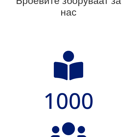
Броевите зборуваат за
нас

1000
