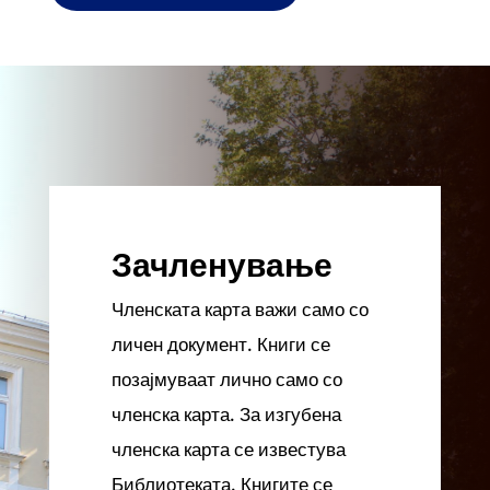
Зачленување
Членската карта важи само со
личен документ. Книги се
позајмуваат лично само со
членска карта. За изгубена
членска карта се известува
Библиотеката. Книгите се