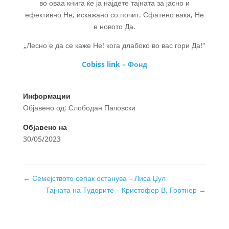
во оваа книга ќе ја најдете тајната за јасно и
ефективно Не, искажано со почит. Сфатено вака, Не
е новото Да.
„Лесно е да се каже Не! кога длабоко во вас гори Да!“
Cobiss link – Фонд
Информации
Објавено од: Слободан Пачовски
Објавено на
30/05/2023
←
Семејството сепак останува – Лиса Џул
Тајната на Тудорите – Кристофер В. Гортнер
→