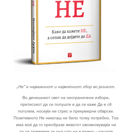
„Не“ е најважниот и најмоќниот збор во јазикот.
Во денешниот свет на неограничени избори,
притисокот да се попушти и да се каже Да е сè
поголем, носејќи ни стрес и прекумерни обврски.
Позитивното Не никогаш не било толку потребно. Тоа
има моќ да го преобрази животот овозможувајќи ни
да се заземеме за она што ни е важно – нашите