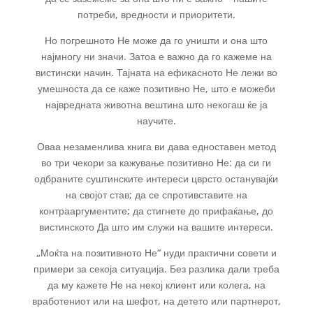
потреби, вредности и приоритети.
Но погрешното Не може да го уништи и она што
најмногу ни значи. Затоа е важно да го кажеме на
вистински начин. Тајната на ефикасното Не лежи во
умешноста да се каже позитивно Не, што е можеби
највредната животна вештина што некогаш ќе ја
научите.
Оваа незаменлива книга ви дава едноставен метод
во три чекори за кажување позитивно Не: да си ги
одбраните суштинските интереси цврсто останувајќи
на својот став; да се спротивставите на
контрааргументите; да стигнете до прифаќање, до
вистинското Да што им служи на вашите интереси.
„Моќта на позитивното Не“ нуди практични совети и
примери за секоја ситуација. Без разлика дали треба
да му кажете Не на некој клиент или колега, на
вработениот или на шефот, на детето или партнерот,