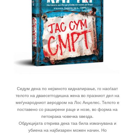
Седум дена по нејзиното киднапирање, го наоѓаат
телото на дваесетгодишна жена во празниот дел на
меѓународниот аеродром на Лос Анџелес. Телото е
поставено со раширени раце и нозе, во форма на
петокрака човечка ѕвезда.
Обдукцијата открива дека таа била измачувана и
убиена на најбизарен можен начин. Но