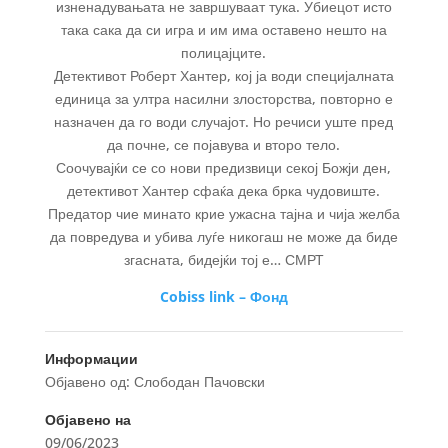
изненадувањата не завршуваат тука. Убиецот исто
така сака да си игра и им има оставено нешто на
полицајците.
Детективот Роберт Хантер, кој ја води специјалната
единица за ултра насилни злосторства, повторно е
назначен да го води случајот. Но речиси уште пред
да почне, се појавува и второ тело.
Соочувајќи се со нови предизвици секој Божји ден,
детективот Хантер сфаќа дека брка чудовиште.
Предатор чие минато крие ужасна тајна и чија желба
да повредува и убива луѓе никогаш не може да биде
згасната, бидејќи тој е… СМРТ
Cobiss link – Фонд
Информации
Објавено од: Слободан Пачовски
Објавено на
09/06/2023