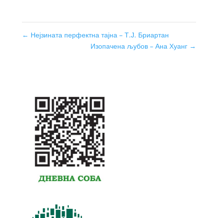
←
Нејзината перфектна тајна – Т.Ј. Бриартан
Изопачена љубов – Ана Хуанг
→