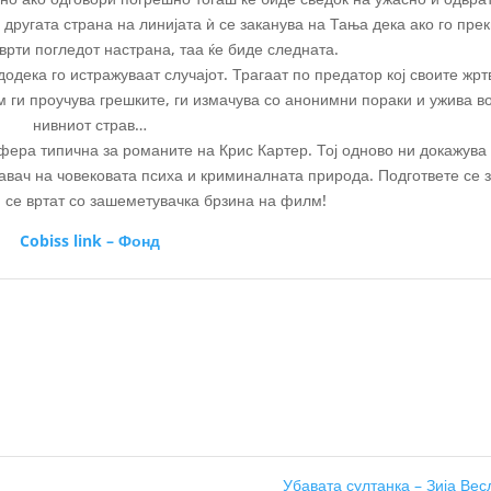
 другата страна на линијата ѝ се заканува на Тања дека ако го пре
врти погледот настрана, таа ќе биде следната.
додека го истражуваат случајот. Трагаат по предатор кој своите жрт
м ги проучува грешките, ги измачува со анонимни пораки и ужива в
нивниот страв…
фера типична за романите на Крис Картер. Тој одново ни докажува
авач на човековата психа и криминалната природа. Подгответе се 
 се вртат со зашеметувачка брзина на филм!
Cobiss link – Фонд
Убавата султанка – Зија Ве