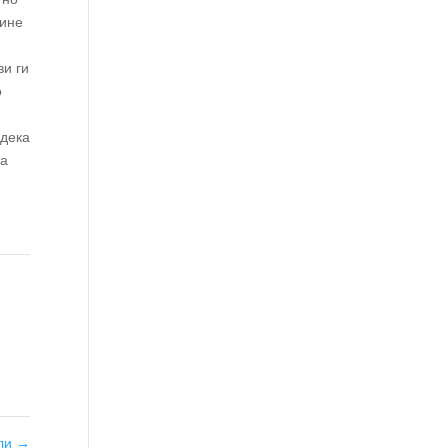
кине
ви ги
о
 дека
за
сли
→