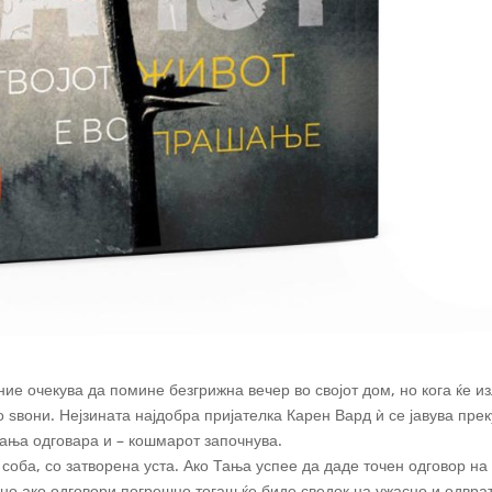
ие очекува да помине безгрижна вечер во својот дом, но кога ќе и
 ѕвони. Нејзината најдобра пријателка Карен Вард ѝ се јавува прек
Тања одговара и – кошмарот започнува.
 соба, со затворена уста. Ако Тања успее да даде точен одговор на
 но ако одговори погрешно тогаш ќе биде сведок на ужасно и одвра