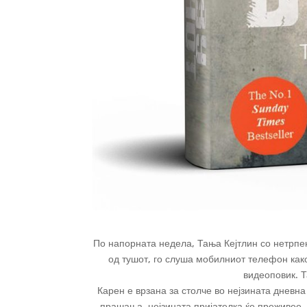
По напорната недела, Тања Кејтлин со нетрпен
од тушот, го слуша мобилниот телефон како
видеоповик. 
Карен е врзана за столче во нејзината дневна
прашања, нејзината пријателка ќе преживее,