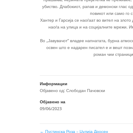
убиство. Длабокиот, рапав и демонски глас од
повикот или само го с
Хантер и Гарсија се наоѓаат во вител на злото 
наоѓа на улица и на социјалните мрежи. И
Во „Јавувачот“ владее напнатата, бурна атмос
освен што е надарен писател е и вешт позн
роман чии страници
Информации
Објавено од: Слободан Пачовски
Објавено на
09/06/2023
←
Пустинска Роза – Џулија Дросен