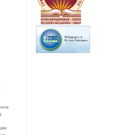
злезе
у
 две
тно