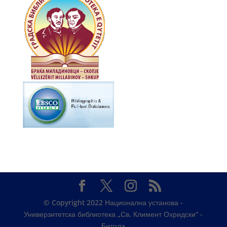
© Copyright 2022 Национална установа -
Универзитетска библиотека „Св. Климент Охридски“ -
Битола