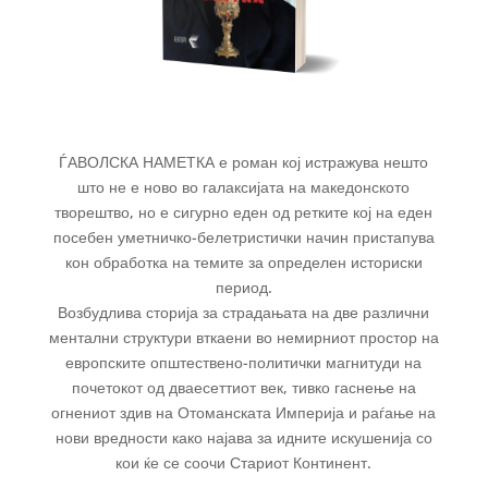
ЃАВОЛСКА НАМЕТКА е роман кој истражува нешто
што не е ново во галаксијата на македонското
творештво, но е сигурно еден од ретките кој на еден
посебен уметничко-белетристички начин пристапува
кон обработка на темите за определен историски
период.
Возбудлива сторија за страдањата на две различни
ментални структури вткаени во немирниот простор на
европските општествено-политички магнитуди на
почетокот од дваесеттиот век, тивко гаснење на
огнениот здив на Отоманската Империја и раѓање на
нови вредности како најава за идните искушенија со
кои ќе се соочи Стариот Континент.