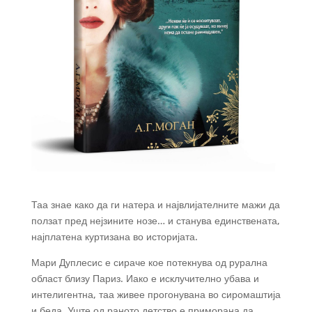
Таа знае како да ги натера и највлијателните мажи да
ползат пред нејзините нозе… и станува единствената,
најплатена куртизана во историјата.
Мари Дуплесис е сираче кое потекнува од рурална
област близу Париз. Иако е исклучително убава и
интелигентна, таа живее прогонувана во сиромаштија
и беда. Уште од раното детство е приморана да