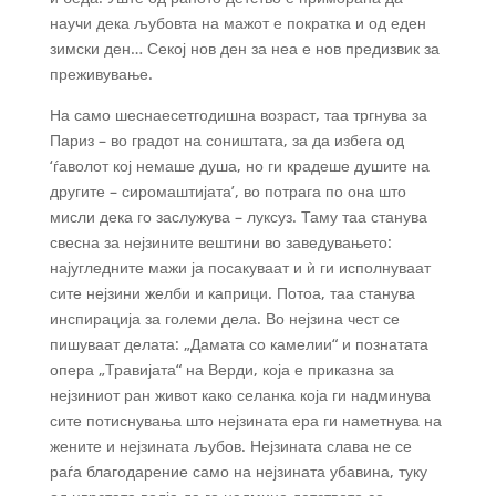
научи дека љубовта на мажот е пократка и од еден
зимски ден… Секој нов ден за неа е нов предизвик за
преживување.
На само шеснаесетгодишна возраст, таа тргнува за
Париз – во градот на соништата, за да избега од
‘ѓаволот кој немаше душа, но ги крадеше душите на
другите – сиромаштијата’, во потрага по она што
мисли дека го заслужува – луксуз. Таму таа станува
свесна за нејзините вештини во заведувањето:
најугледните мажи ја посакуваат и ѝ ги исполнуваат
сите нејзини желби и каприци. Потоа, таа станува
инспирација за големи дела. Во нејзина чест се
пишуваат делата: „Дамата со камелии“ и познатата
опера „Травијата“ на Верди, која е приказна за
нејзиниот ран живот како селанка која ги надминува
сите потиснувања што нејзината ера ги наметнува на
жените и нејзината љубов. Нејзината слава не се
раѓа благодарение само на нејзината убавина, туку