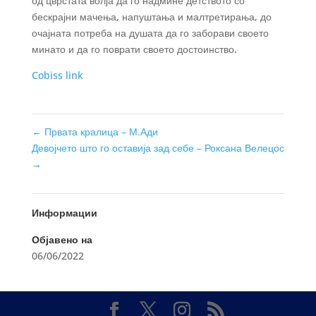
од цврстата волја да го надмине детството со
бескрајни мачења, напуштања и малтретирања, до
очајната потреба на душата да го заборави своето
минато и да го поврати своето достоинство.
Cobiss link
←
Првата кралица – М.Ади
Девојчето што го оставија зад себе – Роксана Велецос
→
Информации
Објавено на
06/06/2022