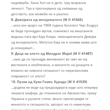
недоверба. Хана Хол не е дете, туку возрасна
личност. Таа е прогонувана од сеќавање од
детството, кое можеби не е реално.
8. Девојката од мочуриштето (М II 41565)
…кога кон крајот на 1969 година богатиот Чејс Ендруз
ќе биде пронајден мртов, сомнежот на мештаните
веднаш паѓа врз Каја Кларк, таканаречената Девојка
од мочуриштето. Меѓутоа Каја не е онаква каква што
ја опишуваат…
9. Деца на злото од Миодраг Мајиќ (М II 41487)
…како да се пронајде виновникот во свет во кој
вистината е изобличена, а минатото на јунаците е
вткаено во нивната сегашност со нераскинлива
поврзаност со злото?
1
0. Лузна од Хуан Гомес Хурадо (М II 41539)
…додека не води од предградијата каде што оперира
чешката мафија, до планините на Авганистан, преку
Украина и руските степи, вешто прелетувајќи ги
минатото и сегашноста, авторот ни го наметнува
прашањето: колку далеку би оделе за оној кој го