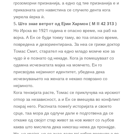
грозоморни признанија, а едно од тие признанија е и
приказната што навистина се случило дента кога
умрела ќерка ѝ.
5
. Што знае ветрот од Ејми Хармон ( М II 42 313 )
Но Ирска во 1921 година е опасно време, на раб на
војна. А Ен се буди токму таму, во тоа опасно време,
повредена и дезориентирана. За неа се грижи доктор
Томас Смит, старател на едно младо момче кое за
чудо ѝ е познато од некаде. Кога ја помешуваат со
одамна исчезнатата мајка на момчето, Ен го
присвојува нејзиниот идентитет, убедена дека
исчезнувањето на жената е некако поврзано со
нејзиното.
Кога тензијата расте, Томас се приклучува на ирскиот
отпор за независност, а и Ен се вмешува во конфликт
покрај него. Распната помеѓу историјата и своето
срце, таа мора да одлучи дали е подготвена да се
откаже од својот стар живот за нов живот со љубов
каква што мислела дека никогаш нема да пронајде.
Но, на крајот, не се знае дали тој избор воопшто е во