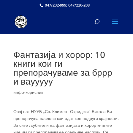
047/232-999; 047/220-208
Фантазија и хорор: 10
книги кои ги
препорачуваме за бррр
и ваууууу
инфо-корисник
Овој пат НУУБ „Св. Климент Охридски“-Битола Ви
препорачува наслови кои одат кон подруги крајности.
За сите љубители на фантазијата и хорор книгите
ние им ги препорачуваме следниве наслови. Се