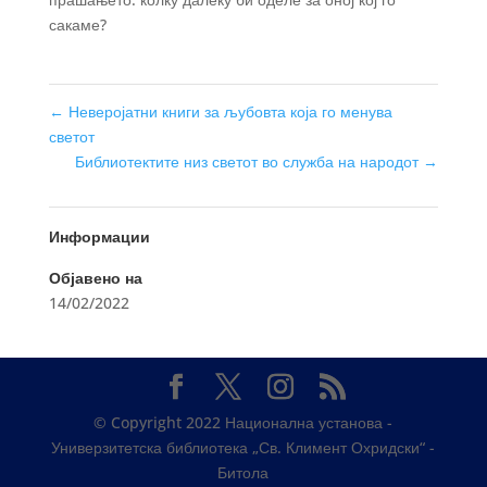
сакаме?
←
Неверојатни книги за љубовта која го менува
светот
Библиотектите низ светот во служба на народот
→
Информации
Објавено на
14/02/2022
© Copyright 2022 Национална установа -
Универзитетска библиотека „Св. Климент Охридски“ -
Битола