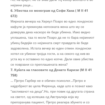
нејзини раце…
6. Убиства со монограм од Софи Хана ( М II 41
672)
Мирната вечера на Херкул Поаро во едно лондонско
кафуле ја прекинува непозната жена што му се
доверува дека наскоро ќе биде убиена. Иако видно
уплашена, таа го моли Поаро да не го бара нејзиниот
убиец бидејќи со нејзината смрт правдата ќе биде
задоволена. Истата вечер во еден отмен лондонски
хотел се убиени тројца гости, а на секого од нив во
уста му е оставено по едно копче. Дали овие убиства
се поврзани со преплашената жена?
7. Куќата на гласовите од Донато Каризи (М II 41
758)
… Пјетро Гарбер не е обичен психолог…Пјетро е
најдобриот во цела Фиренца, каде што е познат како
“заспивачот на деца“.Но, при повик од другата страна
на светот, од колешка од Австралија која му
препорачува пациент, Пјетро реагира збунето и со