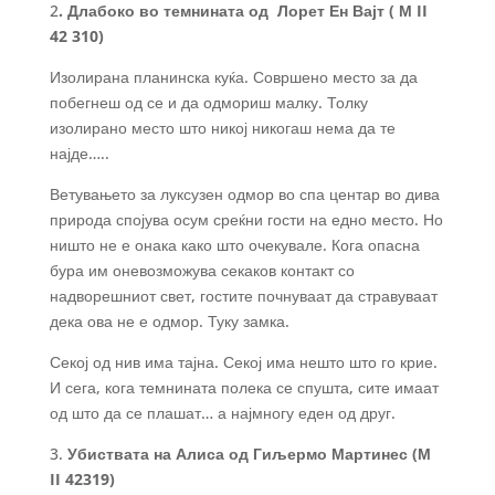
2
. Длабоко во темнината од Лорет Ен Вајт ( М II
42 310)
Изолирана планинска куќа. Совршено место за да
побегнеш од се и да одмориш малку. Толку
изолирано место што никој никогаш нема да те
најде…..
Ветувањето за луксузен одмор во спа центар во дива
природа спојува осум среќни гости на едно место. Но
ништо не е онака како што очекувале. Кога опасна
бура им оневозможува секаков контакт со
надворешниот свет, гостите почнуваат да стравуваат
дека ова не е одмор. Туку замка.
Секој од нив има тајна. Секој има нешто што го крие.
И сега, кога темнината полека се спушта, сите имаат
од што да се плашат… а најмногу еден од друг.
3.
Убиствата на Алиса од Гиљермо Мартинес (М
II 42319)