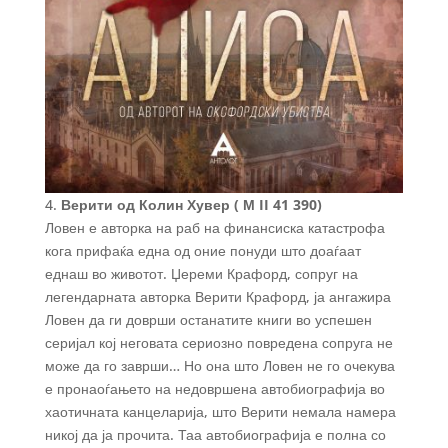
4.
Верити од Колин Хувер ( М II 41 390)
Ловен е авторка на раб на финансиска катастрофа
кога прифаќа една од оние понуди што доаѓаат
еднаш во животот. Џереми Крафорд, сопруг на
легендарната авторка Верити Крафорд, ја ангажира
Ловен да ги доврши останатите книги во успешен
серијал кој неговата сериозно повредена сопруга не
може да го заврши… Но она што Ловен не го очекува
е пронаоѓањето на недовршена автобиографија во
хаотичната канцеларија, што Верити немала намера
никој да ја прочита. Таа автобиографија е полна со