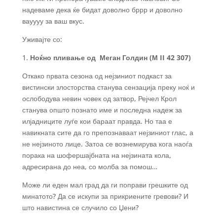
надеваме дека ќе бидат доволно бррр и доволно
вауууу за ваш вкус.
Уживајте со:
1.
Ноќно пливање од Меган Голдин (М II 42 307)
Откако првата сезона од нејзиниот подкаст за
вистински злосторства станува сензација преку ноќ и
ослободува невин човек од затвор, Рејчел Крол
станува општо познато име и последна надеж за
илјадниците луѓе кои бараат правда. Но таа е
навикната сите да го препознаваат нејзиниот глас, а
не нејзиното лице. Затоа се вознемирува кога наоѓа
порака на шофершајбната на нејзината кола,
адресирана до неа, со молба за помош…
Може ли еден мал град да ги поправи грешките од
минатото? Да се искупи за прикриените гревови? И
што навистина се случило со Џени?