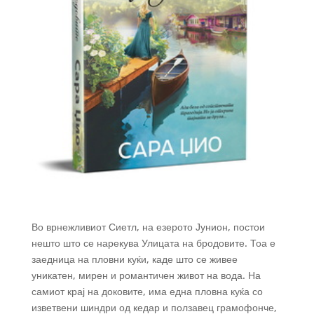
Во врнежливиот Сиетл, на езерото Јунион, постои
нешто што се нарекува Улицата на бродовите. Тоа е
заедница на пловни куќи, каде што се живее
уникатен, мирен и романтичен живот на вода. На
самиот крај на доковите, има една пловна куќа со
изветвени шиндри од кедар и ползавец грамофонче,