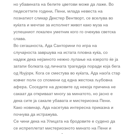
но убавината на белите цветови може да лаже. Во
педесеттите години, Пени, млада невеста на
познатиот сликар Декстер Вентворт, се вселува во
куќата и мечтае за исполнет живот како муза на
успешниот локален уметник кого го очекува светска
слава.
Во сегашноста, Ада Санторини по игра на
случајноста завршува на истата пловна куќа, со
надеж дека нејзиното нежно лулање на езерото ќе ја
затапи болката од личната трагедија поради која бега
од Њујорк. Кога се сместува во куќата, Ада наоѓа стар
ковчег полн со спомени од една жестока љубовна
афера. Соседите на доковите од некоја причина не
сакаат да откриваат многу за минатото, но јасно е
дека сите ја сакале убавата и мистериозна Пени.
Како новинар, Ада насетува интересна приказна и
почнува да истражува.
Се чини дека на Улицата на бродовите е судено да
се испреплетат мистериозното минато на Пени и