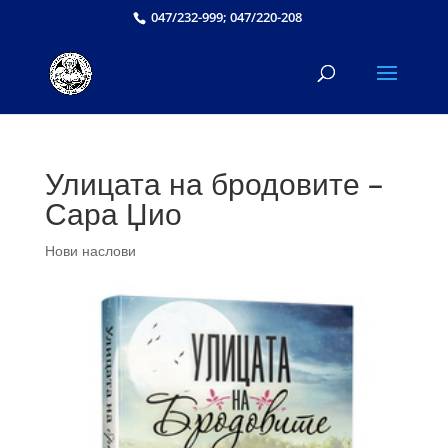
047/232-999; 047/220-208
Улицата на бродовите –
Сара Џио
Нови наслови