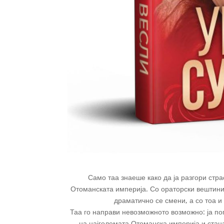
Само таа знаеше како да ја разгори стр
Отоманската империја. Со ораторски вештини, 
драматично се смени, а со тоа и
Таа го направи невозможното возможно: ја пог
на најголемата Отоманска империја и стана