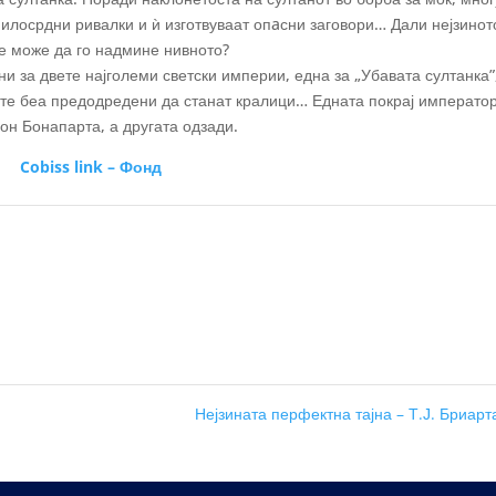
милосрдни ривалки и ѝ изготвуваат опaсни заговори… Дали нејзинот
е може да го надмине нивното?
и за двете најголеми светски империи, една за „Убавата султанка”
двете беа предодредени да станат кралици… Едната покрај императо
н Бонапарта, а другата одзади.
Cobiss link – Фонд
Нејзината перфектна тајна – Т.Ј. Бриар