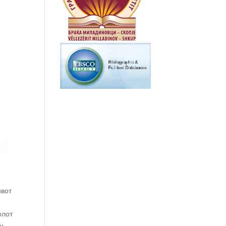
ивот
олот
у