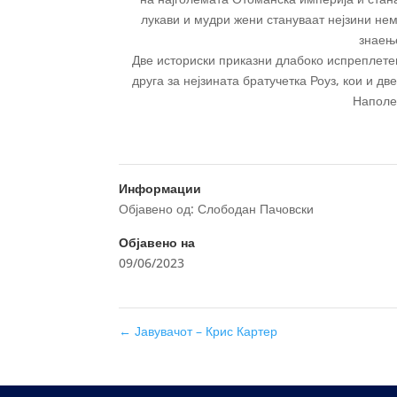
лукави и мудри жени стануваат нејзини не
знаењ
Две историски приказни длабоко испреплетен
друга за нејзината братучетка Роуз, кои и 
Наполео
Информации
Објавено од: Слободан Пачовски
Објавено на
09/06/2023
←
Јавувачот – Крис Картер