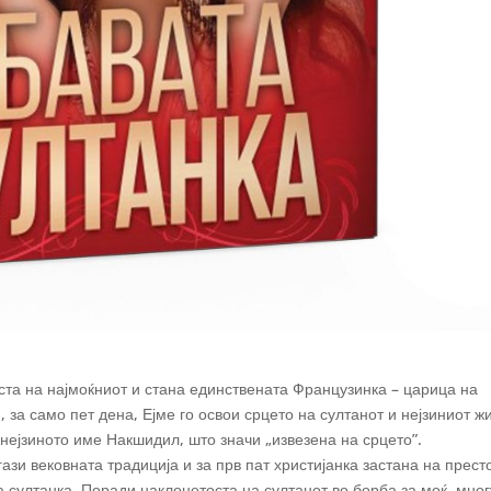
аста на најмоќниот и стана единствената Французинка – царица на
за само пет дена, Ејме го освои срцето на султанот и нејзиниот ж
 нејзиното име Накшидил, што значи „извезена на срцето”.
ази вековната традиција и за прв пат христијанка застана на прест
 султанка. Поради наклонетоста на султанот во борба за моќ, мног