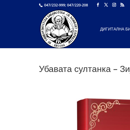
047/232-999; 047/220-208
ДИГИТАЛНА Б
Убавата султанка – Зи