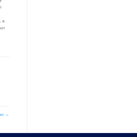
о
, а
рот
тан
→