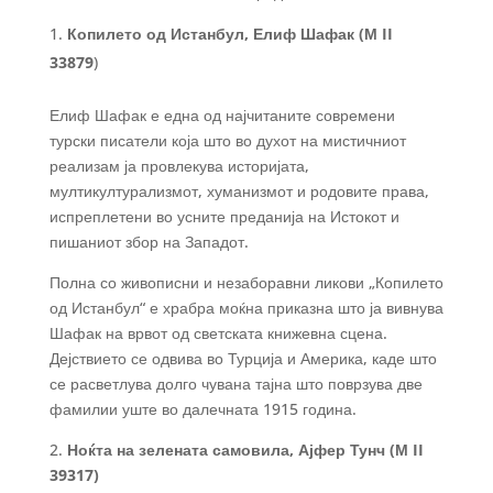
Копилето од Истанбул, Елиф Шафак (М II
33879
)
Елиф Шафак е една од најчитаните современи
турски писатели која што во духот на мистичниот
реализам ја провлекува историјата,
мултикултурализмот, хуманизмот и родовите права,
испреплетени во усните преданија на Истокот и
пишаниот збор на Западот.
Полна со живописни и незаборавни ликови „Копилето
од Истанбул“ е храбра моќна приказна што ја вивнува
Шафак на врвот од светската книжевна сцена.
Дејствието се одвива во Турција и Америка, каде што
се расветлува долго чувана тајна што поврзува две
фамилии уште во далечната 1915 година.
2.
Ноќта на зелената самовила, Ајфер Тунч (М II
39317)