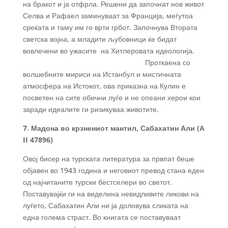
на бракот и ја отфрла. Решени да започнат нов живот
Селва и Рафаел заминуваат за Франција, меѓутоа
среќата и таму им го врти грбот. Започнува Втората
светска војна, а младите љубовници ќе бидат
вовлечени во ужасите на Хитлеровата идеологија.
Проткаена со
волшебните мириси на Истанбул и мистичната
атмосфера на Истокот, ова приказна на Кулин е
посветен на сите обични луѓе и не опеани херои кои
заради идеалите ги ризикуваа животите.
7
.
Мадона во крзнениот мантил, Сабахатин Али (А
II 47896)
Овој бисер на турската литература за првпат беше
објавен во 1943 година и неговиот превод стана еден
од најчитаните турски бестселери во светот.
Поставувајќи ги на виделина невидливите ликови на
луѓето, Сабахатин Али ни ја доловува сликата на
една голема страст. Во книгата се поставуваат