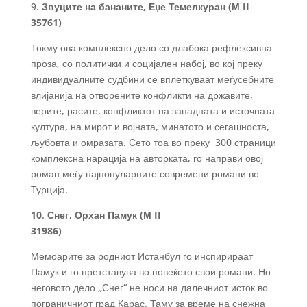
9.
Звуците на бананите, Еџе Темелкуран (М II
35761)
Токму ова комплексно дело со длабока рефлексивна
проза, со политички и социјален набој, во кој преку
индивидуалните судбини се вплеткуваат меѓусебните
влијанија на отворените конфликти на државите,
верите, расите, конфликтот на западната и источната
култура, на мирот и војната, минатото и сегашноста,
љубовта и омразата. Сето тоа во преку 300 страници
комплексна нарација на авторката, го направи овој
роман меѓу најпопуларните современи романи во
Турција.
10
.
Снег, Орхан Памук (М II
31986)
Мемоарите за родниот Истанбул го инспирираат
Памук и го претставува во повеќето свои романи. Но
неговото дело „Снег“ не носи на далечниот исток во
пограничниот град Карас. Таму за време на снежна