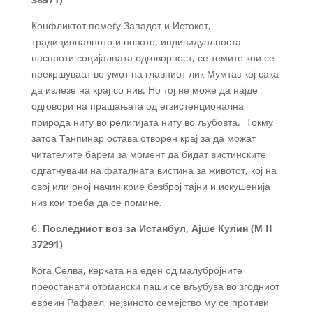
Конфликтот помеѓу Западот и Истокот,
традиционалното и новото, индивидуалноста
наспроти социјалната одговорност, се темите кои се
прекршуваат во умот на главниот лик Мумтаз кој сака
да излезе на крај со нив. Но тој не може да најде
одговори на прашањата од егзистенционална
природа ниту во религијата ниту во љубовта. Токму
затоа Танпинар остава отворен крај за да можат
читателите барем за момент да бидат вистинските
одгатнувачи на фаталната вистина за животот, кој на
овој или оној начин крие безброј тајни и искушенија
низ кои треба да се помине.
6.
Последниот воз за Истанбул, Ајше Кулин (М II
37291)
Кога Селва, ќерката на еден од малубројните
преостанати отомански паши се вљубува во згодниот
евреин Рафаел, нејзиното семејство му се противи