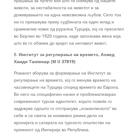
прашања за луѓето кои што ги снемува од нашите
животи, за нестабилноста на животот и за
доживувањето на една невозможна љубов. Сето тоа
ни го прикажува преку судбината на еден млад и
срамежлив човек од рурална Турција, кој се преселил
во Берлин во 1920 година, каде запознава жена која
што ќе го обземе до крајот на неговиот живот.
8.
Институт за регулирање на времето, Ахмед
Хамди Танпинар (М II 37819)
Романот зборува за формирање на Институт за
регулирање на времето, кој го менува времето на
часовниците на Турција според времето во Европа.
Во него на специфичен начин е проблематизиран
современиот турски идентитет, којшто повеќе го
задржува одошто го отстранува „османлиското“ во
себе и се смета за книжевно ремек-дело на
иронијата и сатирата на турското општество на
преминот од Империја во Република.