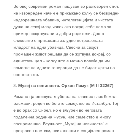
Во овој современ роман пишуван во разговорен стил,
на извонреден начин е прикажано колку се безвредни
надворешната убавина, интелегенцијата и чистата
душа на секој млад човек ако покрај себе нема за
пример пожртвувани и добри родители. Доста
сликовито е прикажана залудно потрошената
младост на една убавица. Свесна за својот
промашен живот решава да се жртвува докрај, со
единствен цел – колку што е можно повеќе да им
помогне на идните генерации да не бидат жртви на
општеството.
3.
Mузеј на невиноста, Орхан Памук (М II 32267)
Романот ја опишува љубовта на главниот лик Кемал
Басмаџи, роден во богато семејство во Истанбул. Тој
е во брак со Сибел, но е вљубен во неговата
подалечна роднина Фусун, чие семејство е многу
посиромашно. Всушност „Музеј на невиноста“ е
прекрасен поетски, психолошки и социјален роман