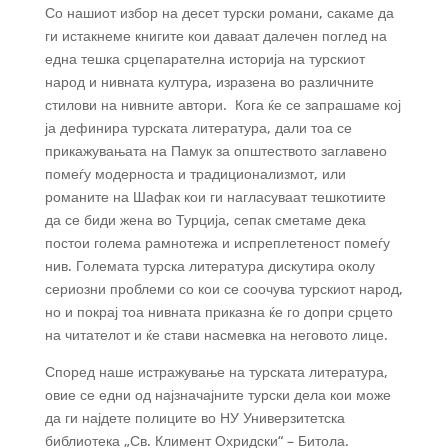
Со нашиот избор на десет турски романи, сакаме да
ги истакнеме книгите кои даваат далечен поглед на
една тешка срцепарателна историја на турскиот
народ и нивната култура, изразена во различните
стилови на нивните автори. Кога ќе се запрашаме кој
ја дефинира турската литература, дали тоа се
прикажувањата на Памук за општеството заглавено
помеѓу модерноста и традиционализмот, или
романите на Шафак кои ги нагласуваат тешкотиите
да се биди жена во Турција, сепак сметаме дека
постои голема рамнотежа и испреплетеност помеѓу
нив. Големата турска литература дискутира околу
сериозни проблеми со кои се соочува турскиот народ,
но и покрај тоа нивната приказна ќе го допри срцето
на читателот и ќе стави насмевка на неговото лице.
Според наше истражување на турската литература,
овие се едни од најзначајните турски дела кои може
да ги најдете полиците во НУ Универзитетска
библиотека „Св. Климент Охридски“ – Битола.