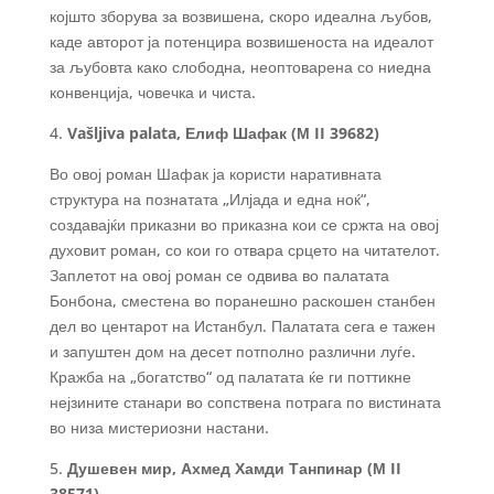
којшто зборува за возвишена, скоро идеална љубов,
каде авторот ја потенцира возвишеноста на идеалот
за љубовта како слободна, неоптоварена со ниедна
конвенција, човечка и чиста.
4.
Vašljiva palata, Елиф Шафак (
М II 39682)
Во овој роман Шафак ја користи наративната
структура на познатата „Илјада и една ноќ“,
создавајќи приказни во приказна кои се сржта на овој
духовит роман, со кои го отвара срцето на читателот.
Заплетот на овој роман се одвива во палатата
Бонбона, сместена во поранешно раскошен станбен
дел во центарот на Истанбул. Палатата сега е тажен
и запуштен дом на десет потполно различни луѓе.
Кражба на „богатство“ од палатата ќе ги поттикне
нејзините станари во сопствена потрага по вистината
во низа мистериозни настани.
5.
Душевен мир, Ахмед Хамди Танпинар (М II
38571)