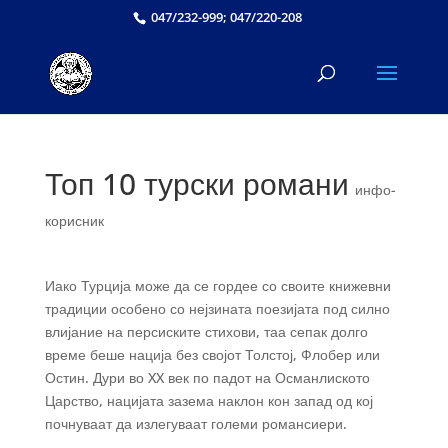
047/232-999; 047/220-208
Топ 10 турски романи
инфо-
корисник
Иако Турција може да се гордее со своите книжевни
традиции особено со нејзината поезијата под силно
влијание на персиските стихови, таа сепак долго
време беше нација без својот Толстој, Флобер или
Остин. Дури во XX век по падот на Османлиското
Царство, нацијата зазема наклон кон запад од кој
почнуваат да излегуваат големи романсиери.