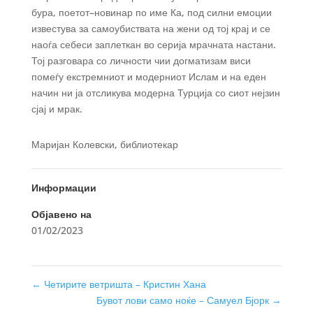
бура, поетот–новинар по име Ка, под силни емоции
известува за самоубиствата на жени од тој крај и се
наоѓа себеси заплеткан во серија мрачната настани.
Тој разговара со личности чии догматизам виси
помеѓу екстремниот и модерниот Ислам и на еден
начин ни ја отсликува модерна Турција со сиот нејзин
сјај и мрак.
Маријан Колевски, библиотекар
Информации
Објавено на
01/02/2023
←
Четирите ветришта – Кристин Хана
Бувот лови само ноќе – Самуел Бјорк
→