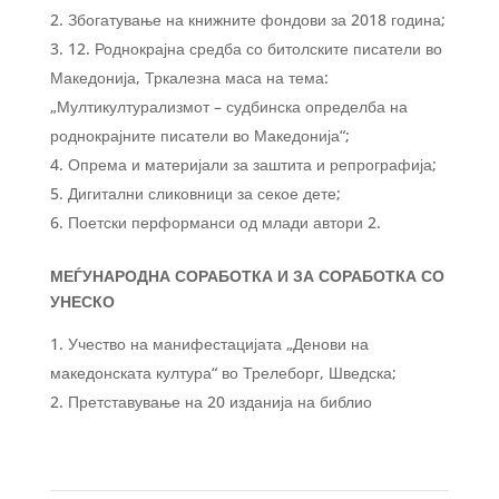
Збогатување на книжните фондови за 2018 година;
12. Роднокрајна средба со битолските писатели во
Македонија, Тркалезна маса на тема:
„Мултикултурализмот – судбинска определба на
роднокрајните писатели во Македонија“;
Опрема и материјали за заштита и репрографија;
Дигитални сликовници за секое дете;
Поетски перформанси од млади автори 2.
МЕЃУНАРОДНА СОРАБОТКА И ЗА СОРАБОТКА СО
УНЕСКО
Учество на манифестацијата „Денови на
македонската култура“ во Трелеборг, Шведска;
Претставување на 20 изданија на библио