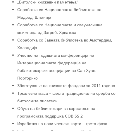
„Битолски книжевни паметења“
Соработка со Националната библиотека на
Мадрид, Шпанија
Соработка со Националната и свеучилишна
књижница од Загреб, Хрватска
Соработка со Јавната библиотека во Амстердам,
Холандија
Учество на годишната конференција на
Интернационалната федерација на
библиотекарски асоцијации во Сан Хуан,
Порторико
Збогатување на книжните фондови за 2011 година
Тркалезна маса – шеста традиционална средба со
битолските писатели
Обука на библиотекари за користење на
програмската поддршка COBISS 2
Изработка на нови членски карти – трета фаза