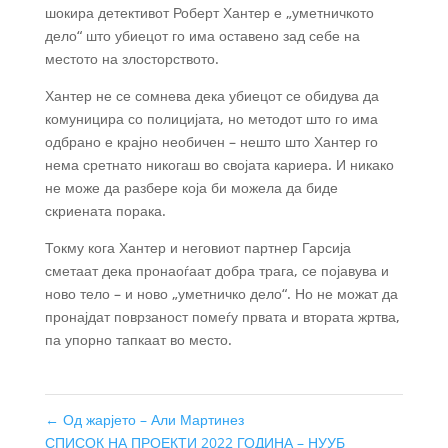
шокира детективот Роберт Хантер е „уметничкото
дело“ што убиецот го има оставено зад себе на
местото на злосторството.
Хантер не се сомнева дека убиецот се обидува да
комуницира со полицијата, но методот што го има
одбрано е крајно необичен – нешто што Хантер го
нема сретнато никогаш во својата кариера. И никако
не може да разбере која би можела да биде
скриената порака.
Токму кога Хантер и неговиот партнер Гарсија
сметаат дека пронаоѓаат добра трага, се појавува и
ново тело – и ново „уметничко дело“. Но не можат да
пронајдат поврзаност помеѓу првата и втората жртва,
па упорно тапкаат во место.
←
Од жарјето – Али Мартинез
СПИСОК НА ПРОЕКТИ 2022 ГОДИНА – НУУБ