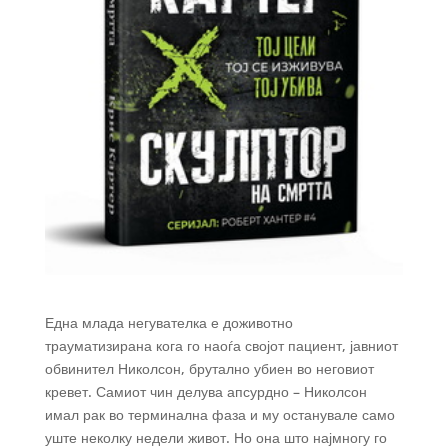
Една млада негувателка е доживотно
трауматизирана кога го наоѓа својот пациент, јавниот
обвинител Николсон, брутално убиен во неговиот
кревет. Самиот чин делува апсурдно – Николсон
имал рак во терминална фаза и му останувале само
уште неколку недели живот. Но она што најмногу го