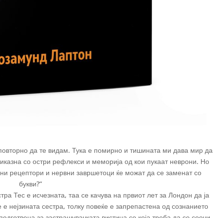
повторно да те видам. Тука е помирно и тишината ми дава мир да
иказна со остри рефлекси и меморија од кои пукаат неврони. Но
рни рецептори и нервни завршетоци ќе можат да се заменат со
букви?“
тра Тес е исчезната, таа се качува на првиот лет за Лондон да ја
е е нејзината сестра, толку повеќе е запрепастена од сознанието
 подготвена за застрашувачката вистина со која треба да се соочи.