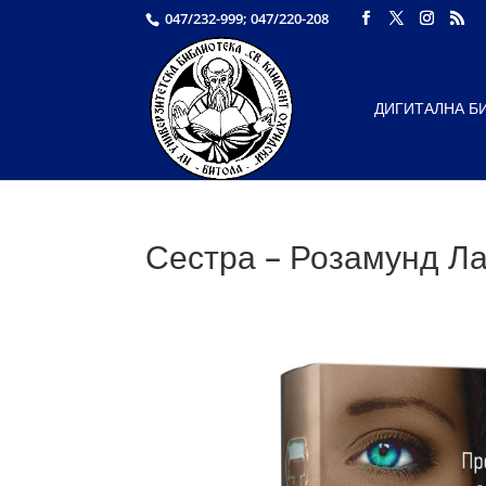
047/232-999; 047/220-208
ДИГИТАЛНА Б
Сестра – Розамунд Л