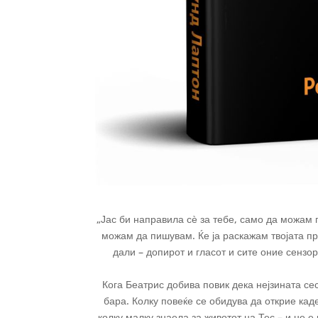
„Јас би направила сѐ за тебе, само да можам 
можам да пишувам. Ќе ја раскажам твојата пр
дали – допирот и гласот и сите оние сензо
Кога Беатрис добива повик дека нејзината сес
бара. Колку повеќе се обидува да открие кад
колку малку знаела за животот на Тес – и не е