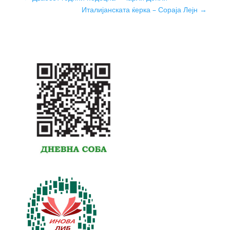
Италијанската ќерка – Сораја Лејн
→