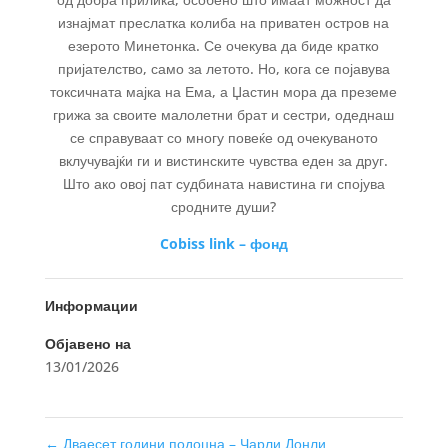
изнајмат преслатка колиба на приватен остров на
езерото Минетонка. Се очекува да биде кратко
пријателство, само за летото. Но, кога се појавува
токсичната мајка на Ема, а Џастин мора да преземе
грижа за своите малолетни брат и сестри, одеднаш
се справуваат со многу повеќе од очекуваното
вклучувајќи ги и вистинските чувства еден за друг.
Што ако овој пат судбината навистина ги спојува
сродните души?
Cobiss link – фонд
Информации
Објавено на
13/01/2026
←
Дваесет години подоцна – Чарли Донли