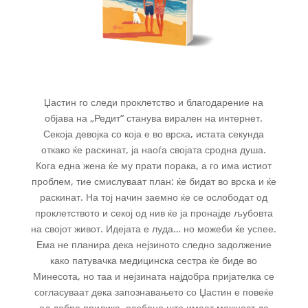
Џастин го следи проклетство и благодарение на
објава на „Редит“ станува вирален на интернет.
Секоја девојка со која е во врска, истата секунда
откако ќе раскинат, ја наоѓа својата сродна душа.
Кога една жена ќе му прати порака, а го има истиот
проблем, тие смислуваат план: ќе бидат во врска и ќе
раскинат. На тој начин заемно ќе се ослободат од
проклетството и секој од нив ќе ја пронајде љубовта
на својот живот. Идејата е луда… но можеби ќе успее.
Ема не планира дека нејзиното следно задолжение
како патувачка медицинска сестра ќе биде во
Минесота, но таа и нејзината најдобра пријателка се
согласуваат дека запознавањето со Џастин е повеќе
од добра прилика, особено што имаат можност да