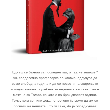
Еднаш се бакнаа за последен пат, а таа не знаеше.“
Ан, средовечна професорка по клавир, одлучува да
земе слободна година и да се посвети на свирењето
и подготвувањето учебник за нејзината настава. Таа е
мажена за Томас, со кого е во брак дваесет години.
Токму кога се чини дека непречено ќе може да им се
посвети на нештата што ги сака, Ан ја опседнуваат