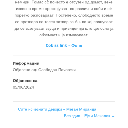
немири. Томас сè почесто е отсутен од домот, веќе
извесно време престојуваат во различни соби и сè
поретко разговараат. Постепено, слободното време
се претвора во тесен затвор за Ан, во кој почнуваат
да се вселуваат звуци и привиденија што целосно ја
обземаат и ја измачуваат.
Cobiss link – Фонд
Информации
Објавено од: Слободан Пачовски
Објавено на
05/06/2024
←
Сите исчезнати девојки – Меган Миранда
Без здив – Ејми Мекалок
→