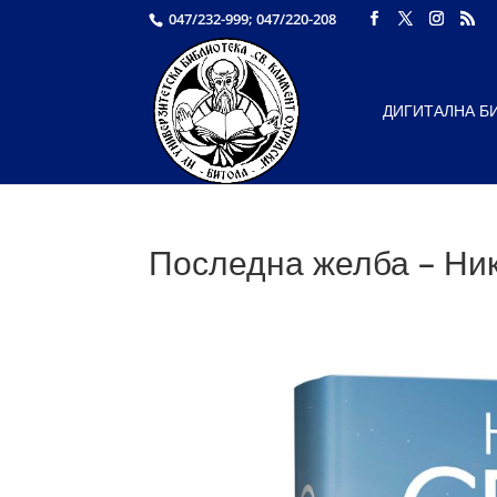
047/232-999; 047/220-208
ДИГИТАЛНА Б
Последна желба – Ни