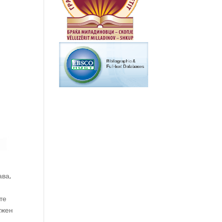
ава,
те
ужен