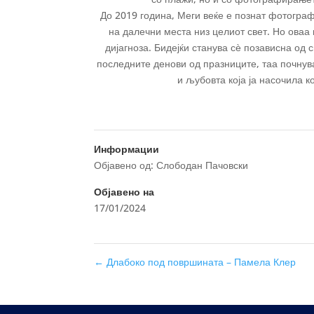
До 2019 година, Меги веќе е познат фотограф
на далечни места низ целиот свет. Но оваа
дијагноза. Бидејќи станува сѐ позависна од с
последните денови од празниците, таа почнува
и љубовта која ја насочила к
Информации
Објавено од: Слободан Пачовски
Објавено на
17/01/2024
←
Длабоко под површината – Памела Клер