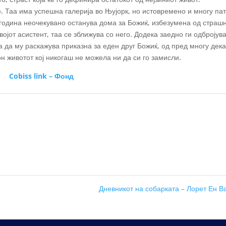
. Таа има успешна галерија во Њујорк, но истовремено и многу па
 година неочекувано останува дома за Божиќ, избезумена од страш
војот асистент, таа се зближува со него. Додека заедно ги одбројув
 да му раскажува приказна за еден друг Божиќ, од пред многу дека
он животот кој никогаш не можела ни да си го замисли.
Cobiss link – Фонд
Дневникот на собарката – Лорет Ен В