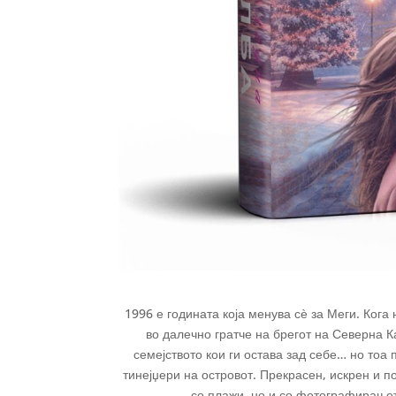
1996 е годината која менува сѐ за Меги. Кога 
во далечно гратче на брегот на Северна К
семејството кои ги остава зад себе… но тоа 
тинејџери на островот. Прекрасен, искрен и по
со плажи, но и со фотографирањето