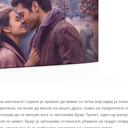
на шеснаесет години ја праќаат да живее со тетка која едвај ја позн
аролина, не може да мисли на ништо друго, освен на пријателите и
почнува да се менува кога го запознава Брајс Трикет, еден од малку
лн со живот, Брајс ја запознава со многуте убавини на градот опкр
, страст која ќе го дефинира остатокот од нејзиниот живот.