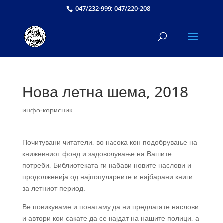
047/232-999; 047/220-208
Нова летна шема, 2018
инфо-корисник
Почитувани читатели, во насока кон подобрување на
книжевниот фонд и задоволување на Вашите
потреби, Библиотеката ги набави новите наслови и
продолженија од најпопуларните и најбарани книги
за летниот период.
Ве повикуваме и понатаму да ни предлагате наслови
и автори кои сакате да се најдат на нашите полици, а