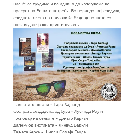
ние ќе се трудиме и во иднина да излегуваме во
пресрет на Вашите потреби. Во периодот кој следува,
следната листа на наслови ќе биде дополнета со
нови изданија кои пристигнуваат:
Паднатите ангели – Тара Хајланд
Сестрата создадена од бура – Лусинда Рајли
Господар на сенките – Донато Каризи
Далеку од вистината – Линвуд Баркли
Тајната ќерка – Шилпи Сомаја Гауда