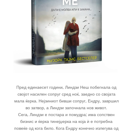
Пред единаесет години, Линдзи Неш побегнала од
својот насилен сопруг сред ноќ, заедно со својата
мала ќерка. Нејзиниот бивши сопруг, Ендру, завршил
во затвор, а Линдзи започнала нов живот.
Сега, Линдзи е постара и помудра; има сопствен
бизнис и ќерка тинејџерка на која ѝ е потребна
повеќе од кога било. Кога Ендру конечно излегува од