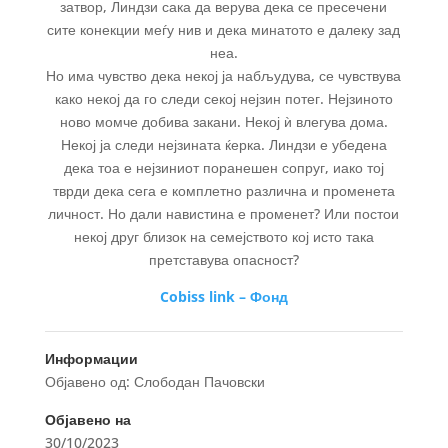
затвор, Линдзи сака да верува дека се пресечени
сите конекции меѓу нив и дека минатото е далеку зад
неа.
Но има чувство дека некој ја набљудува, се чувствува
како некој да го следи секој нејзин потег. Нејзиното
ново момче добива закани. Некој ѝ влегува дома.
Некој ја следи нејзината ќерка. Линдзи е убедена
дека тоа е нејзиниот поранешен сопруг, иако тој
тврди дека сега е комплетно различна и променета
личност. Но дали навистина е променет? Или постои
некој друг близок на семејството кој исто така
претставува опасност?
Cobiss link – Фонд
Информации
Објавено од: Слободан Пачовски
Објавено на
30/10/2023