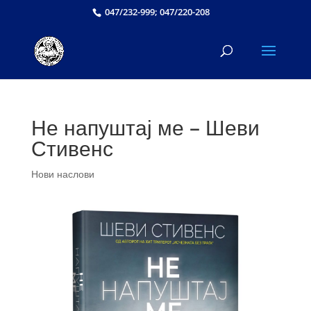
047/232-999; 047/220-208
Не напуштај ме – Шеви
Стивенс
Нови наслови