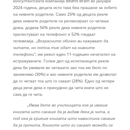
консултантската компанија Beano Brain во јануари
2024 година, децата исто така беа прашани за хобито
на нивните родители. Само 25% од децата рекле
дека нивните родители се релаксираат со читање
дома, додека 56% рекле дека нивните родители
прелистуваат на телефонот и 52% гледаат
телевизија. „
Возрасните обично ви кажуваат да
читате, но потоа тие одат на нивните
телефони“
, им рекол еден 11-годишен нечитател на
истражувачите. Голем дел од испитаниците рекле
дека би уживале во читањето ако тоа им било по
занимливо (30%) и ако нивните родители им дозволат
да го читаат тоа што го сакаат (28%). Едно од четири
деца рече дека е принудено да чита книги што не
сака да ги чита.
„
Имав дете во училницата кое ја имаше
книгата што сакаше да ја видам дека ја чита, а
под неа ја криеше книгата што навистина сакаше
да ја прочита. Книгите што ги сакаат можеби се