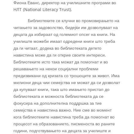
Фиона Еванс, директор на училишните програми во
НЛТ (National Literacy Trust).
Библиотеките се клучни во промовирањето на
читањето за задоволство, бидејќи им дозволуваат на
децата да избираат од големиот опсег на книги. На
училиште можеби имаат одредени книги што треба
да ги читаат, додека во библиотеката детето
навистина може да ги открие своите интереси.
Библиотеките исто така можат да помогнат и во
решавањето на некои социјални проблеми
предизвикани од кризата со трошоците за живот. Има
милиони деца чии семејства не можат да си дозволат
да купуваат книги, така што имањето пристап до
библиотеката и можноста библиотеката да се
фокусира на дополнителна поддршка за тие
семејства е навистина важно. Ние сме во момент
кога библиотеките навистина треба да помогнат во
процесот на образованието, писменоста во раните
години, подготвувањето на децата за училиште и