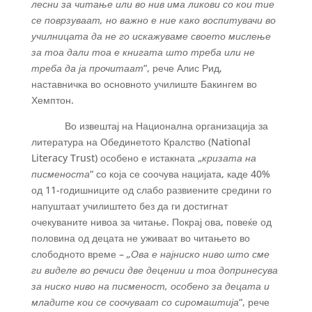
лесни за читање или во нив има ликови со кои тие
се поврзуваат, но важно е ние како воспитувачи во
училницата да не го искажуваме своето мислење
за тоа дали тоа е книгата што треба или не
треба да ја прочитаат
“, рече Алис Рид,
наставничка во основното училиште Бакингем во
Хемптон.
Во извештај на Национална организација за
литература на Обединетото Кралство (National
Literacy Trust) особено е истакната „
кризата на
писменоста
“ со која се соочува нацијата, каде 40%
од 11-годишниците од слабо развиените средини го
напуштаат училиштето без да ги достигнат
очекуваните нивоа за читање. Покрај ова, повеќе од
половина од децата не уживаат во читањето во
слободното време –
„Ова е најниско ниво што сме
ги виделе во речиси две децении и тоа допринесува
за ниско ниво на писменост, особено за децата и
младите кои се соочуваат со сиромаштија
“, рече