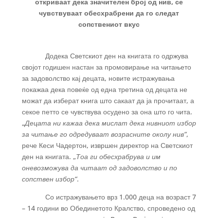
откриваат дека значителен број од нив, се
чувствуваат обесхрабрени да го следат
сопствениот вкус
Додека Светскиот ден на книгата го одржува
својот годишен настан за промовирање на читањето
за задоволство кај децата, новите истражувања
покажаа дека повеќе од една третина од децата не
можат да изберат книга што сакаат да ја прочитаат, а
секое петто се чувствува осудено за она што го чита.
„
Децата ни кажаа дека мислат дека нивниот избор
за читање го одредуваат возрасните околу нив“
,
рече Кеси Чадертон, извршен директор на Светскиот
ден на книгата. „
Тоа ги обесхрабрува и им
оневозможува да читаат од задоволство и по
сопствен избор“
.
Со истражувањето врз 1.000 деца на возраст 7
– 14 години во Обединетото Кралство, спроведено од