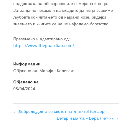
поддршката на обесправените семејства и деца.
Затоа да не чекаме и на младите да им ја всадиме
љубовта кон читањето од најрани нозе, бидејќи
знаењето и книгите се наше најголемо богатство!
Преземено и адаптирано од:
https://www.theguardian.com/
Информации
Објавено од: Маријан Колевски
Објавено на
03/04/2024
←
Добредојдовте во светот на книгите! (флаер)
Ветар и магла – Вера Лилчиќ
→