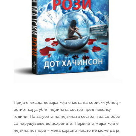
Прија е млада девојка која е мета на сериски убиец –
истиот кој ја убил нејзината сестра пред неколку
години. По загубата на нејзината сестра, таа се бори
со нарушување во исхраната. Нејзината мајка која е
нејзина потпора – жена којашто ништо не може да ја