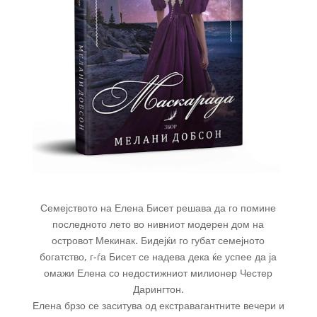
Семејството на Елена Бисет решава да го помине
последното лето во нивниот модерен дом на
островот Мекинак. Бидејќи го губат семејното
богатство, г-ѓа Бисет се надева дека ќе успее да ја
омажи Елена со недостижниот милионер Честер
Дарингтон.
Елена брзо се заситува од екстравагантните вечери и