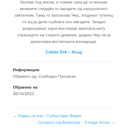
балови под маски, и повеќе сака да ги минува
вечерите гледајќи ги ѕвездите од напуштениот
светилник. Таму го запознава Чејс, згодниот туѓинец
со кој ја дели љубовта кон ѕвездите. Заедно
разрешуваат една мистерија закопана меѓу
страниците на стариот дневник, додека Чејс не ја
демаскира вистинската маскарада.
Cobiss link – Фонд
Информации
Објавено од: Слободан Пачовски
Објавено на
30/10/2023
←
Ловец на очи – Себастијан Фицек
Султанот од Византија – Селџук Алтун
→