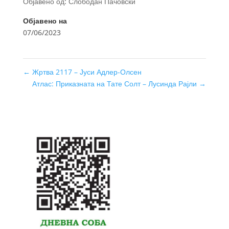
Објавено од: Слободан Пачовски
Објавено на
07/06/2023
←
Жртва 2117 – Јуси Адлер-Олсен
Атлас: Приказната на Тате Солт – Лусинда Рајли
→