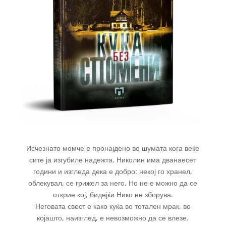
Исчезнато момче е пронајдено во шумата кога веќе
сите ја изгубиле надежта. Николин има дванаесет
години и изгледа дека е добро: некој го хранел,
облекувал, се грижел за него. Но не е можно да се
открие кој, бидејќи Нико не зборува.
Неговата свест е како куќа во тотален мрак, во
којашто, наизглед, е невозможно да се влезе.