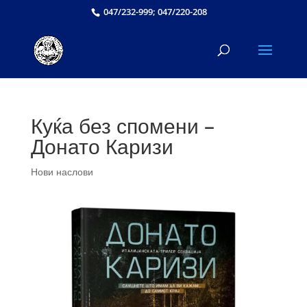
047/232-999; 047/220-208
Куќа без спомени –
Донато Каризи
Нови наслови