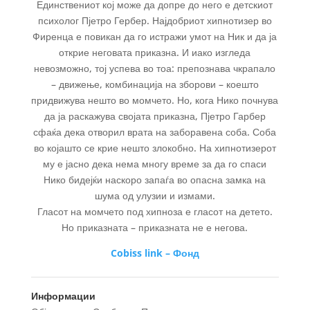
Единствениот кој може да допре до него е детскиот
психолог Пјетро Гербер. Најдобриот хипнотизер во
Фиренца е повикан да го истражи умот на Ник и да ја
открие неговата приказна. И иако изгледа
невозможно, тој успева во тоа: препознава чкрапало
– движење, комбинација на зборови – коешто
придвижува нешто во момчето. Но, кога Нико почнува
да ја раскажува својата приказна, Пјетро Гарбер
сфаќа дека отворил врата на заборавена соба. Соба
во којашто се крие нешто злокобно. На хипнотизерот
му е јасно дека нема многу време за да го спаси
Нико бидејќи наскоро запаѓа во опасна замка на
шума од улузии и измами.
Гласот на момчето под хипноза е гласот на детето.
Но приказната – приказната не е негова.
Cobiss link – Фонд
Информации