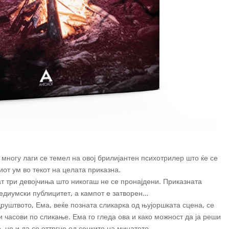
многу лаги се темел на овој брилијантен психотрилер што ќе се
иот ум во текот на целата приказна.
ат три девојчиња што никогаш не се пронајдени. Приказната
едиумски публицитет, а кампот е затворен…
друштвото, Ема, веќе позната сликарка од њујоршката сцена, се
и часови по сликање. Ема го гледа ова и како можност да ја реши
, но и да се оттргне од сенките на минатото.