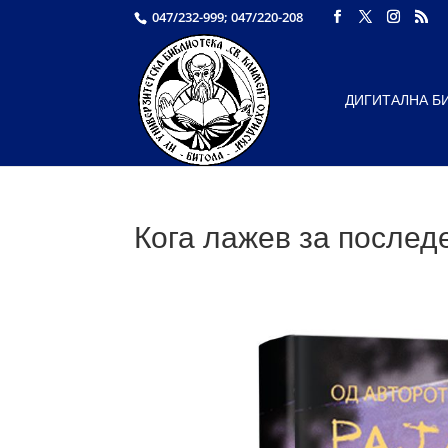
047/232-999; 047/220-208
ДИГИТАЛНА Б
Кога лажев за последе