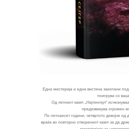
Една мистерија и една вистина закопани под 
поигрува со ваш
Од летниот камп „Најтингејл“ исчезнува
предизвикува огромен м
По петнаесет години, четвртото девојче од 
враќа во повторно отворениот камп за да држ
мистеријата за цимерките