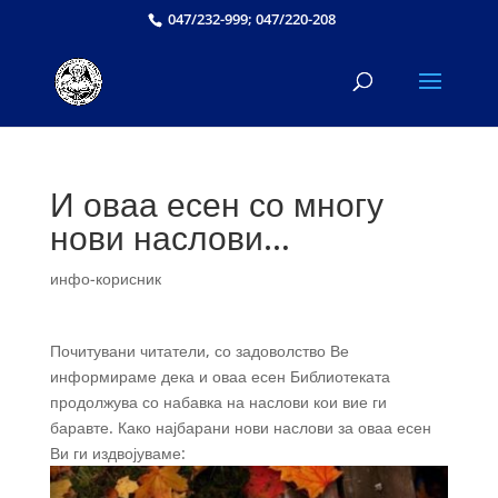
047/232-999; 047/220-208
И оваа есен со многу
нови наслови…
инфо-корисник
Почитувани читатели, со задоволство Ве
информираме дека и оваа есен Библиотеката
продолжува со набавка на наслови кои вие ги
баравте. Како најбарани нови наслови за оваа есен
Ви ги издвојуваме: