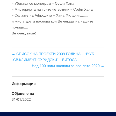
– Убиства со монограм – Софи Хана
– Мистеријата на трите четвртини – Софи Хана
– Солзите на Афродита – Хана Филдинг……..
и многу други наслови кои Ве чекаат на нашите
полици….
Ве очекуваме!
←
СПИСОК НА ПРОЕКТИ 2009 ГОДИНА – НУУБ
„СВ.КЛИМЕНТ ОХРИДСКИ“ – БИТОЛА
Над 100 нови наслови за ова лето 2020
→
Информации
Објавено на
31/01/2022