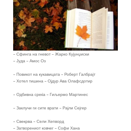
– Сфинга на гневот – Жарко Кујунџиски
– Јуда – Амос Оз
– Повикот на кукавицата – Роберт Галбрајт
– Хотел тишина – Ојдур Ава Олафсдотир
– Одбивна среќа – Гиљермо Мартинес
– Заклучи ги сите врати – Рајли Сејгер
– Свекрва – Сели Хепворд
– Затворениот ковчег – Софи Хана