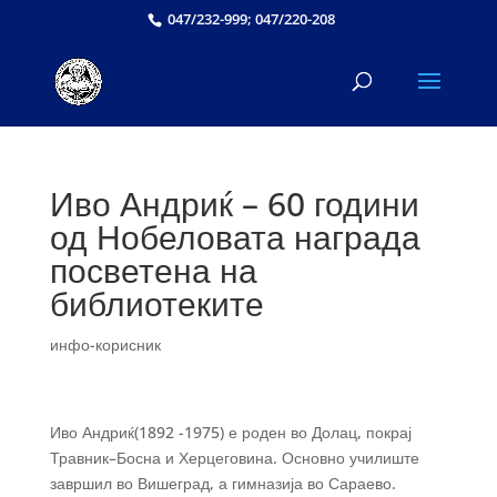
047/232-999; 047/220-208
Иво Андриќ – 60 години
од Нобеловата награда
посветена на
библиотеките
инфо-корисник
Иво Андриќ(1892 -1975) е роден во Долац, покрај
Травник–Босна и Херцеговина. Основно училиште
завршил во Вишеград, а гимназија во Сараево.