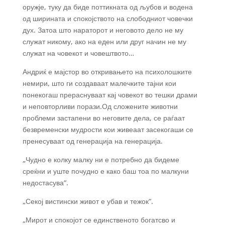
оружје, туку да биде поттикната од љубов и водена
од ширината и спокојството на слободниот човечки
дух. Затоа што нараторот и неговото дело не му
служат никому, ако на еден или друг начин не му
служат на човекот и човештвото…
Андриќ е мајстор во откривањето на психолошките
немири, што ги создаваат малечките тајни кои
понекогаш прераснуваат кај човекот во тешки драми
и неповторливи порази.Од сложените животни
проблеми застапени во неговите дела, се раѓаат
безвременски мудрости кои живеаат засекогаши се
пренесуваат од генерација на генерација.
„Чудно е колку малку ни е потребно да бидеме
среќни и уште почудно е како баш тоа по малкуни
недостасува“.
„Секој вистински живот е убав и тежок“.
„Мирот и спокојот се единственото богатсво и