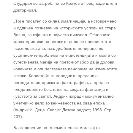
Студирал во Загреб, па во Краков и Грац, каде што и
докторирал.
„Тој е писател со силна имагинација, а истовремено
и одличен познавач на историските услови на стара
Босна, за којашто и најчесто пишувал. Основните
карактеристики на неговите дела се префинетата
психолошка анализа, длабокото понирање во
суштинските проблеми на егзистенцијата и моќта со
сугестивната магија на поетскиот збор да ја долови
човечката и општествената панорама на изминатите
векови. Користејќи ги народните преданија,
легендите, историската фактографија, а пред се
плодотворното богатство на својата фантазија и
чувството за светот, Андриќ изгради монументално
уметничко дело во книжевноста на оваа епоха“.
(Андриќ И. Деца. Скопје: Детска радост; 1998. Стр
207).
Благодарение на големиот епски стил кој го