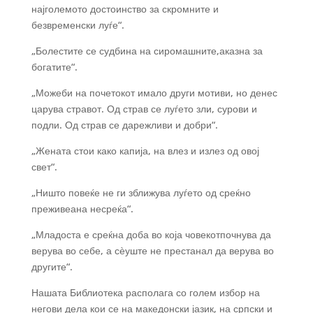
најголемото достоинство за скромните и
безвременски луѓе“.
„Болестите се судбина на сиромашните,аказна за
богатите“.
„Можеби на почетокот имало други мотиви, но денес
царува стравот. Од страв се луѓето зли, сурови и
подли. Од страв се дарежливи и добри“.
„Жената стои како капија, на влез и излез од овој
свет“.
„Ништо повеќе не ги зближува луѓето од среќно
преживеана несреќа“.
„Младоста е среќна доба во која човекотпочнува да
верува во себе, а сѐуште не престанал да верува во
другите“.
Нашата Библиотека располага со голем избор на
негови дела кои се на македонски јазик, на српски и