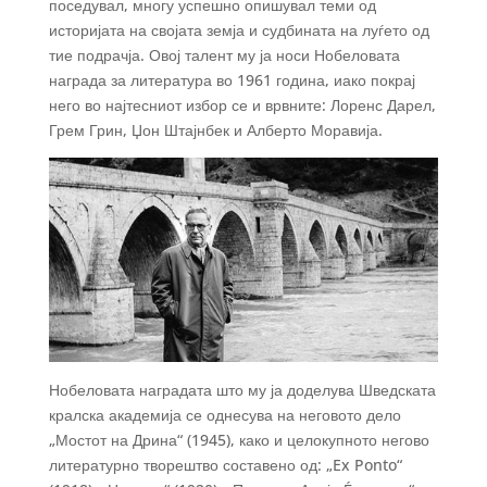
поседувал, многу успешно опишувал теми од
историјата на својата земја и судбината на луѓето од
тие подрачја. Овој талент му ја носи Нобеловата
награда за литература во 1961 година, иако покрај
него во најтесниот избор се и врвните: Лоренс Дарел,
Грем Грин, Џон Штајнбек и Алберто Моравија.
Нобеловата наградата што му ја доделува Шведската
кралска академија се однесува на неговото дело
„Мостот на Дрина“ (1945), како и целокупното негово
литературно творештво составено од: „Ex Ponto“