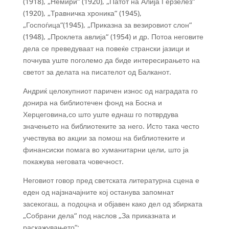
(1918), „Немири“ (1920), „Патот на Алија Ѓерзелез“
(1920), „Травничка хроника“ (1945),
„Госпоѓица“(1945), „Приказна за везировиот слон“
(1948), „Проклета авлија“ (1954) и др. Потоа неговите
дела се преведуваат на повеќе странски јазици и
почнува уште поголемо да биде интересирањето на
светот за делата на писателот од Балканот.
Андриќ целокупниот паричен износ од наградата го
донира на библиотечен фонд на Босна и
Херцеговина,со што уште еднаш го потврдува
значењето на библиотеките за него. Исто така често
учествува во акции за помош на библиотеките и
финансиски помага во хуманитарни цели, што ја
покажува неговата човечност.
Неговиот говор пред светската литературна сцена е
еден од најзначајните кој останува запомнат
засекогаш, а подоцна и објавен како дел од збирката
„Собрани дела“ под наслов „За приказната и
раскажувањето“: