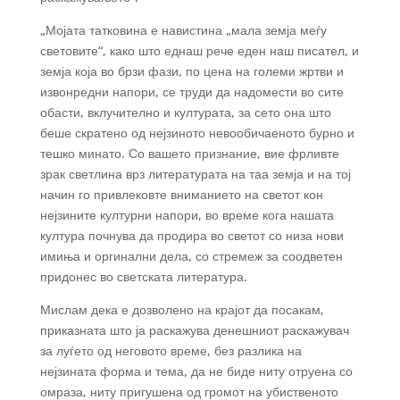
„Мојата татковина е навистина „мала земја меѓу
световите“, како што еднаш рече еден наш писател, и
земја која во брзи фази, по цена на големи жртви и
извонредни напори, се труди да надомести во сите
обасти, вклучително и културата, за сето она што
беше скратено од нејзиното невообичаеното бурно и
тешко минато. Со вашето признание, вие фрливте
зрак светлина врз литературата на таа земја и на тој
начин го привлековте вниманието на светот кон
нејзините културни напори, во време кога нашата
култура почнува да продира во светот со низа нови
имиња и оргинални дела, со стремеж за соодветен
придонес во светската литература.
Мислам дека е дозволено на крајот да посакам,
приказната што ја раскажува денешниот раскажувач
за луѓето од неговото време, без разлика на
нејзината форма и тема, да не биде ниту отруена со
омраза, ниту пригушена од громот на убиственото