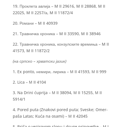
19. Проклета авлија – M II 29616, M II 28868, M II
22025, M II 2257/а, M II 11872/4
20. Романи – M II 40939
21. Травничка хроника – M II 33590, M II 38946
22. Травничка хроника, конзулските времиња – M II
41573, M II 11872/2
(на српско – хрватски јазик)
1. Ex ponto, немири, лирика – М II 41593, М II 999
2. Lica – М II 4104
3. Na Drini ćuprija – М II 38094, М II 15255, М II
5914/1
4. Pored puta (Znakovi pored puta; Sveske; Omer-
paša Latas; Kuća na osami) – М II 42045
5. Priča o vezirovom slonu i druge pripovetke – М I