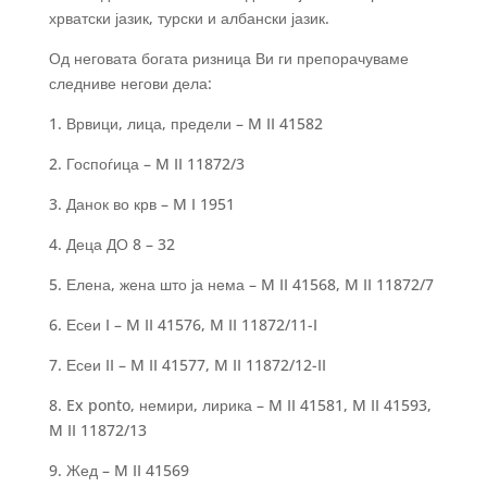
хрватски јазик, турски и албански јазик.
Од неговата богата ризница Ви ги препорачуваме
следниве негови дела:
1. Врвици, лица, предели – M II 41582
2. Госпоѓица – M II 11872/3
3. Данок во крв – M I 1951
4. Деца ДО 8 – 32
5. Елена, жена што ја нема – M II 41568, M II 11872/7
6. Есеи I – M II 41576, M II 11872/11-I
7. Есеи II – M II 41577, M II 11872/12-II
8. Ex ponto, немири, лирика – M II 41581, M II 41593,
M II 11872/13
9. Жед – M II 41569