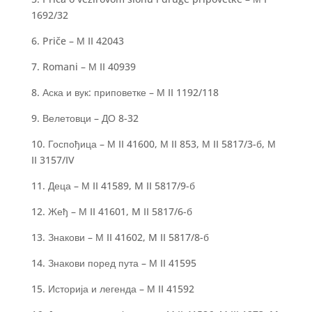
1692/32
6. Priče – М II 42043
7. Romani – М II 40939
8. Аска и вук: приповетке – М II 1192/118
9. Велетовци – ДО 8-32
10. Госпођица – М II 41600, М II 853, М II 5817/3-б, М
II 3157/IV
11. Деца – М II 41589, M II 5817/9-б
12. Жеђ – М II 41601, M II 5817/6-б
13. Знакови – М II 41602, M II 5817/8-б
14. Знакови поред пута – М II 41595
15. Историја и легенда – М II 41592