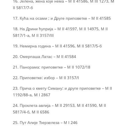
16. Јелена, жена које нема – М II 41586, М III 1273, M
II 5817/7-б
17. Кућа на осами ; и Друге приповетке – М II 41585
18. На Дрини ћуприја – М II 41597, М II 14975, М II
5817/1-а, М II 3157/III
19. Немирна година – М II 41596, M II 5817/5-б
20. Омерпаша Латас – М II 41584
21. Панорама: приповетке – М II 1072/18
22. Приповетке: избор – М II 3157/I
23. Прича о кмету Симану: и друге приповетке – М II
1192/88-а, M I 2867
24. Проклета авлија – M II 29153, M II 41590, M II
5817/4-б, M II 6586
25. Пут Алије Ђерзелеза – М I 246