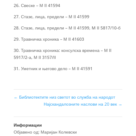
26. Свеске – М II 41594
27. Стазе, лица, предели – М II 41599
28. Стазе, лица, предели – М II 41599, M II 5817/10-б
29. Травничка хроника – М II 41603
30. Травничка хроника: консулска времена – М II
5917/2-а, М II 3157/II
31. Уметник и његово дело – М II 41591
←
Библиотектите низ светот во служба на народот
Најскандалозните наслови на 20 век
→
Информации
Објавено од: Маријан Колевски