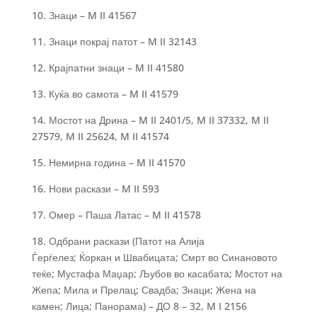
10. Знаци – M II 41567
11. Знаци покрај патот – M II 32143
12. Крајпатни знаци – M II 41580
13. Куќа во самота – M II 41579
14. Мостот на Дрина – M II 2401/5, M II 37332, M II
27579, M II 25624, M II 41574
15. Немирна година – M II 41570
16. Нови раскази – M II 593
17. Омер – Паша Латас – M II 41578
18. Одбрани раскази (Патот на Алија
Ѓерѓелез; Ќоркан и Швабицата; Смрт во Синановото
теќе; Мустафа Маџар; Љубов во касабата; Мостот на
Жепа; Мила и Прелац; Свадба; Знаци; Жена на
камен; Лица; Панорама) – ДО 8 – 32, M I 2156