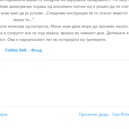
ива заканувачка порака од анонимен патник кој е решен да не сле
и знае како да ја услови: „Следниве инструкции ќе го спасат животот
ќерка ти…“
јата излегува од контрола, Мина знае дека мора да преземе нешто.
а и сопругот кои се под закана, врзани во нивниот дом. Дилемата е
от. Ова е најнапнатиот лет во историјата на трилерите.
Cobiss link – Фонд
ајли
Пролетен дожд – Гејл Ро