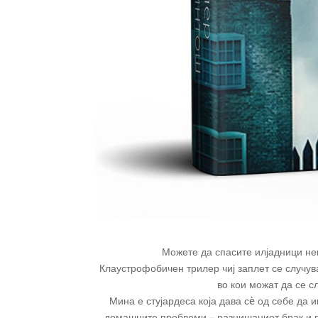
Можете да спасите илјадници неп
Клаустрофобичен трилер чиј заплет се случув
во кои можат да се 
Мина е стујардеса која дава сè од себе да 
домашните проблеми – разнишаниот брак и п