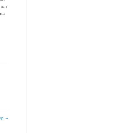
таат
 на
пер
→