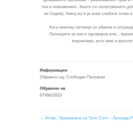
тоа е невозможно. Зашто по полетувањето доб
во Сиднеј. Некој кој ѝ ја знае слабата точка 
Кога неколку патници се убиени и ситуаци
Патниците за кои е одговорна или… ќеркат
морничава, исто како и расплет
Информации
Објавено од: Слободан Пачовски
Објавено на
07/06/2023
←
Атлас: Приказната на Тате Солт – Лусинда Р