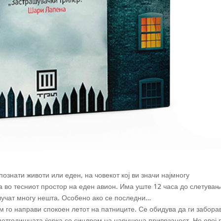
ознати животи или еден, на човекот кој ви значи најмногу
а во тесниот простор на еден авион. Има уште 12 часа до слетувањ
случат многу нешта. Особено ако се последни…
им го направи спокоен летот на патниците. Се обидува да ги забора
етгодишната ќерка со синдром на нарушена приврзаност. Но овој 