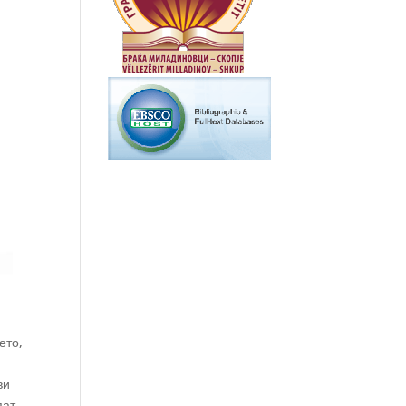
ето,
ви
пат