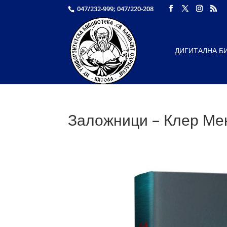
047/232-999; 047/220-208
ДИГИТАЛНА Б
Заложници – Клер Ме