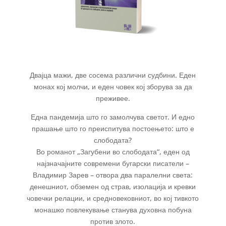
Двајца мажи, две сосема различни судбини. Еден
монах кој молчи, и еден човек кој зборува за да
преживее.
Една пандемија што го замолчува светот. И едно
прашање што го преиспитува постоењето: што е
слободата?
Во романот „Загубени во слободата“, еден од
најзначајните современи бугарски писатели –
Владимир Зарев – отвора два паралелни света:
денешниот, обземен од страв, изолација и кревки
човечки релации, и средновековниот, во кој тивкото
монашко повлекување станува духовна побуна
против злото.