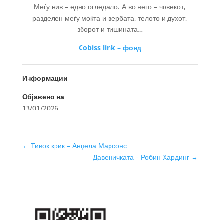
Меѓу нив – едно огледало. А во него – човекот,
разделен меѓу моќта и вербата, телото и духот,
зборот и тишината…
Cobiss link – фонд
Информации
Објавено на
13/01/2026
←
Тивок крик – Анџела Марсонс
Давеничката – Робин Хардинг
→