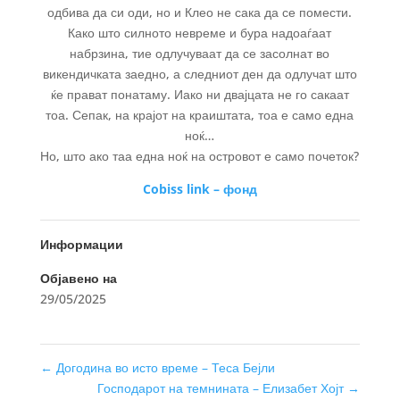
одбива да си оди, но и Клео не сака да се помести.
Како што силното невреме и бура надоаѓаат
набрзина, тие одлучуваат да се засолнат во
викендичката заедно, а следниот ден да одлучат што
ќе прават понатаму. Иако ни двајцата не го сакаат
тоа. Сепак, на крајот на краиштата, тоа е само една
ноќ…
Но, што ако таа една ноќ на островот е само почеток?
Cobiss link – фонд
Информации
Објавено на
29/05/2025
←
Догодина во исто време – Теса Бејли
Господарот на темнината – Елизабет Хојт
→