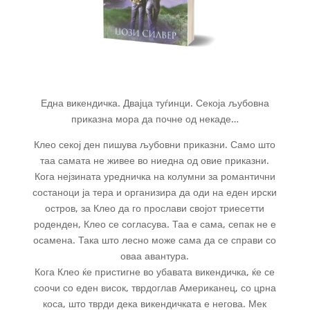
Една викендичка. Двајца туѓинци. Секоја љубовна
приказна мора да почне од некаде…
Клео секој ден пишува љубовни приказни. Само што
таа самата не живее во ниедна од овие приказни.
Кога нејзината уредничка на колумни за романтични
состаноци ја тера и организира да оди на еден ирски
остров, за Клео да го прослави својот триесетти
роденден, Клео се согласува. Таа е сама, сепак не е
осамена. Така што лесно може сама да се справи со
оваа авантура.
Кога Клео ќе пристигне во убавата викендичка, ќе се
соочи со еден висок, тврдоглав Американец, со црна
коса, што тврди дека викендичката е негова. Мек