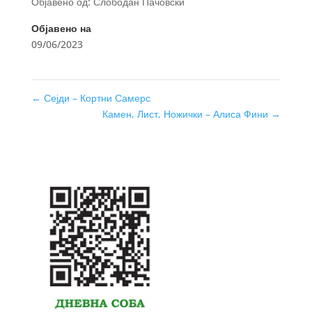
Објавено од: Слободан Пачовски
Објавено на
09/06/2023
←
Сејди – Кортни Самерс
Камен, Лист, Ножички – Алиса Фини
→