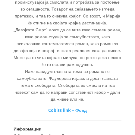
промислувајќи ја смислата и потребата за постоење
во сегашноста. Товарот на сеќавањето изгледа
претежок, и таа го очекува крајот. Со возот, и Марија
ќе стигне на својата крајна дестинација.
„Девојката Смрт“ може да се чита како семеен роман,
како роман-студија за самоубиствата, како
психолошко-контемплативен роман, како роман за
девојка која и покрај тешката реалност сака да живее.
Може да го чита кој како милува, но ретко дека некого
ќе го остави рамнодушен.
Иако навидум главната тема во романот е
самоубиството, Фаулерова изјавила дека главната
тема е слободата. Слободата во смисла на тоа
човекот сам да го направи сопствениот избор – дали
да живее или не.
Cobiss link – Фонд
Информации