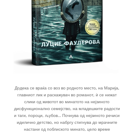
Додека се враќа со воз во родното место, на Марија,
главниот лик и раскажувач во романот, ѝ се нижат
слики од животот во минатото на нејзиното
дисфункционално семејство, на младешките радости
и таги, пороци, љубов… Почнува од нејзиното речиси
идилично детство, но набргу стигнува до мрачните
настани од поблиското минато, цело време