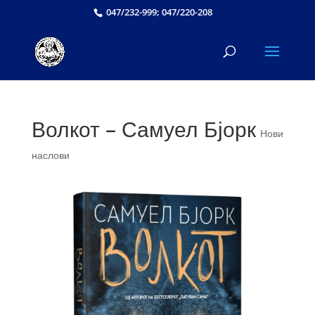
047/232-999; 047/220-208
Волкот – Самуел Бјорк
Нови
наслови