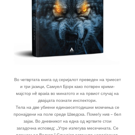
Во четвртата книга од серијалот преведен на триесет
и три јазици, Самуел Бјорк како потврен крими-
мајстор нè враќа во минатото и на првиот случај на
двајцата познати инспектори.
Тела на две убиени единаесетгодишни момчиња се
пронајдени на поле среде Шведска. Помеѓу нив – бел
зајак. Во дневникот на една од жртвите стои
загадочна исповед: „Утре излегува месечината. Се
плашам од Волкот.“ Случајот останува неразјаснет.