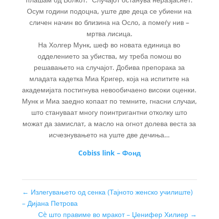
Осум години подоцна, уште две деца се убиени на
сличен начин во близина на Осло, а помеѓу нив –
мртва лисица.
На Холгер Мунк, шеф во новата единица во
одделението за убиства, му треба помош во
решавањето на случајот. Добива препорака за
младата кадетка Миа Кригер, која на испитите на
академијата постигнува невообичаено високи оценки.
Мунк и Миа заедно копаат по темните, гнасни случаи,
што стануваат многу поинтригантни отколку што
можат да замислат, а масло на огнот долева веста за
исчезнувањето на уште две дечиња…
Cobiss link – Фонд
←
Излегувањето од сенка (Тајното женско училиште)
– Дијана Петрова
Сè што правиме во мракот – Џенифер Хилиер
→