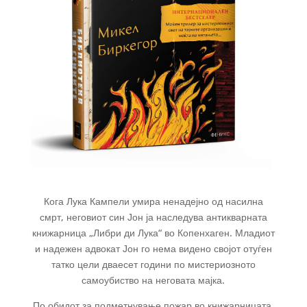
Кога Лука Кампели умира ненадејно од насилна
смрт, неговиот син Јон ја наследува антикварната
книжарница „Либри ди Лука“ во Копенхаген. Младиот
и надежен адвокат Јон го нема видено својот отуѓен
татко цели дваесет години по мистериозното
самоубиство на неговата мајка.
По обидот за подметнување пожар во книжарницата,