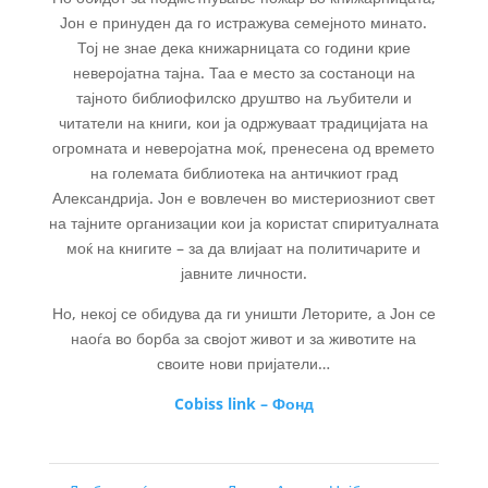
Јон е принуден да го истражува семејното минато.
Тој не знае дека книжарницата со години крие
неверојатна тајна. Таа е место за состаноци на
тајното библиофилско друштво на љубители и
читатели на книги, кои ја одржуваат традицијата на
огромната и неверојатна моќ, пренесена од времето
на големата библиотека на античкиот град
Александрија. Јон е вовлечен во мистериозниот свет
на тајните организации кои ја користат спиритуалната
моќ на книгите – за да влијаат на политичарите и
јавните личности.
Но, некој се обидува да ги уништи Леторите, а Јон се
наоѓа во борба за својот живот и за животите на
своите нови пријатели…
Cobiss link – Фонд