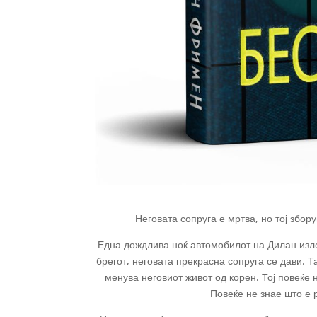
Неговата сопруга е мртва, но тој збор
Една дождлива ноќ автомобилот на Дилан излет
брегот, неговата прекрасна сопруга се дави. 
менува неговиот живот од корен. Тој повеќе 
Повеќе не знае што е 