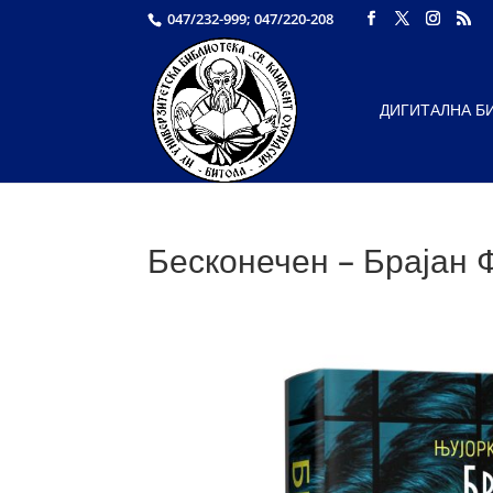
047/232-999; 047/220-208
ДИГИТАЛНА Б
Бесконечен – Брајан