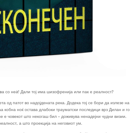
ува со неa! Дали тој има шизофренија или пак е реалност?
а од патот во надојдената река. Додека тој се бори да излезе на
Таа кобна ноќ остава длабоки трауматски последици врз Дилан и го
не е човекот што некогаш бил – доживува ненадејни чудни визии.
реалност, а што проекција на неговиот ум.