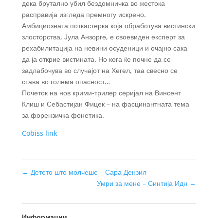
дека брутално убил бездомничка во жестока
расправија изгледа премногу искрено.
Амбициозната поткастерка која обработува вистински
злосторства, Јула Анзорге, е своевиден експерт за
рехабилитација на невини осуденици и очајно сака
да ја открие вистината. Но кога ќе почне да се
задлабочува во случајот на Хегел, таа свесно се
става во голема опасност…
Почеток на нов крими-трилер серијал на Винсент
Клиш и Себастијан Фицек – на фасцинантната тема
за форензичка фонетика.
Cobiss link
←
Детето што молчеше – Сара Дензил
Умри за мене – Синтија Идн
→
Информации