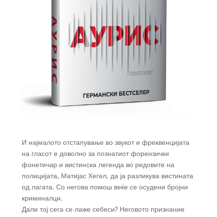
И најмалото отстапување во звукот и фреквенцијата
на гласот е доволно за познатиот форензички
фонетичар и вистинска легенда во редовите на
полицијата, Матијас Хегел, да ја разликува вистината
од лагата. Со негова помош веќе се осудени бројни
криминалци.
Дали тој сега се лаже себеси? Неговото признание