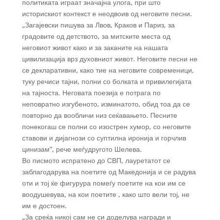
политиката играат значајна улога, при што
историскиот контекст е неодвоив од неговите песни.
„Загајевски пишува за Лвов, Краков и Париз, за
градовите од детството, за митските места од
неговиот живот како и за заканите на нашата
цивилизација врз духовниот живот. Неговите песни не
се декларативни, како тие на неговите современици,
туку речиси тајни, полни со болката и привилегијата
на тајноста. Неговата поезија е потрага по
неповратно изгубеното, изминатото, обид тоа да се
повторно да вообличи низ сеќавањето. Песните
понекогаш се полни со изострен хумор, со неговите
ставови и дијагнози со суптилна иронија и горчлив
цинизам“, рече меѓудругото Шелева.
Во писмото испратено до СВП, лауретатот се
заблагодарува на поетите од Македонија и се радува
оти и тој ќе фигурура помеѓу поетите на кои им се
воодушевува, на кои поетите , како што вели тој, не
им е достоен.
„За среќа никој сам не си доделува награди и