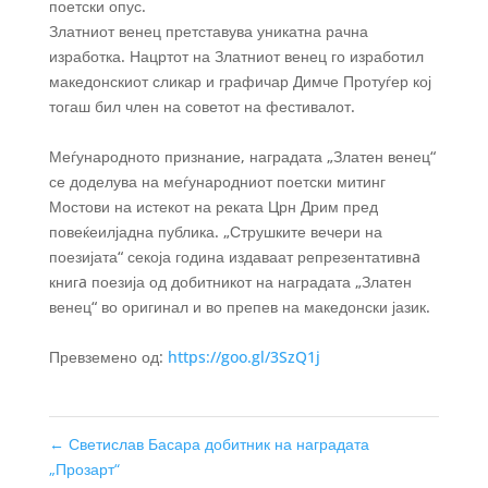
поетски опус.
Златниот венец претставува уникатна рачна
изработка. Нацртот на Златниот венец го изработил
македонскиот сликар и графичар Димче Протуѓер кој
тогаш бил член на советот на фестивалот.
Меѓународното признание, наградата „Златен венец“
се доделува на меѓународниот поетски митинг
Мостови на истекот на реката Црн Дрим пред
повеќеилјадна публика. „Струшките вечери на
поезијата“ секоја година издаваат репрезентативнa
книгa поезија од добитникот на наградата „Златен
венец“ во оригинал и во препев на македонски јазик.
Превземено од:
https://goo.gl/3SzQ1j
←
Светислав Басара добитник на наградата
„Прозарт“