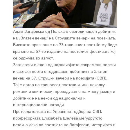
Адам Загајевски од Полска е овогодинашен добитник
на „Златен венец“ на Струшките вечери на поезијата.
Високото признание на 73-годишниот поет ќе му биде
врачено на 57-то издание на поетскиот фестивал, кој
се одржува во август.
Загајевски е еден од најзначајните современи полски
и светски поети е годинашен добитник на Златен
венец на 57. Струшки вечери на поезијата (СВП).
Тој е автор на тринаесет поетски книги, неколку
романи и книги есеи, преведуван е на многу јазици и
добитник е на некои од национални и
интернационални награди.
Претседателката на Управниот одбор на СВП,
професорката Елизабета Шелева меѓудругото
истакна дека во поезијата на Загајевски, историјата и