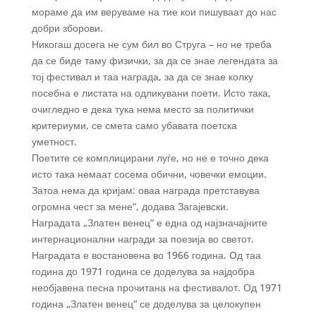
мораме да им веруваме на тие кои пишуваат до нас
добри зборови.
Никогаш досега не сум бил во Струга – но не треба
да се биде таму физички, за да се знае легендата за
тој фестивал и таа награда, за да се знае колку
посебна е листата на одликувани поети. Исто така,
очигледно е дека тука нема место за политички
критериуми, се смета само убавата поетска
уметност.
Поетите се комплицирани луѓе, но не е точно дека
исто така немаат сосема обични, човечки емоции.
Затоа нема да кријам: оваа награда претставува
огромна чест за мене“, додава Загајевски.
Наградата „Златен венец“ е една од најзначајните
интернационални награди за поезија во светот.
Наградата е востановена во 1966 година. Oд таа
година до 1971 година се доделува за најдобра
необјавена песна прочитана на фестивалот. Од 1971
година „Златен венец“ се доделува за целокупен