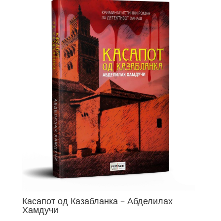
Касапот од Казабланка – Абделилах
Хамдучи