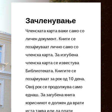
Зачленување
Членската карта важи само со
личен документ. Книги се
позајмуваат лично само со
членска карта. За изгубена
членска карта се известува
Библиотеката. Книгите се
позајмуваат за рок од 10 дена.
Овој рок се продолжува само
еднаш. За загубена книга
корисникот е должен да врати
иста таква или да плати