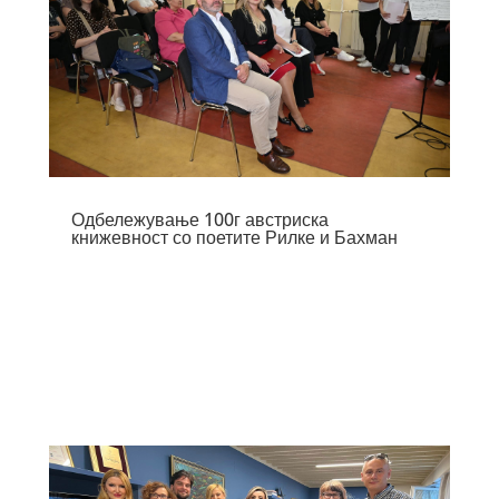
Одбележување 100г австриска
книжевност со поетите Рилке и Бахман