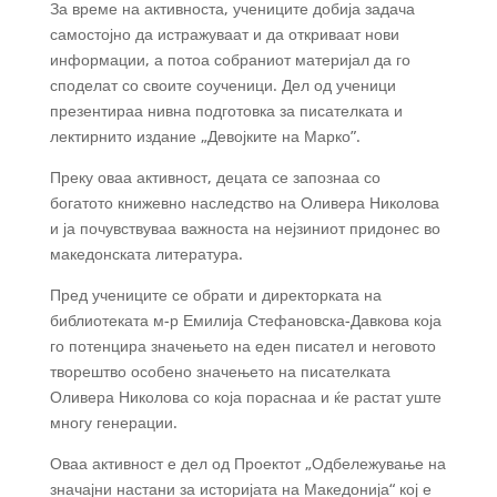
За време на активноста, учениците добија задача
самостојно да истражуваат и да откриваат нови
информации, а потоа собраниот материјал да го
споделат со своите соученици. Дел од ученици
презентираа нивна подготовка за писателката и
лектирнито издание „Девојките на Марко”.
Преку оваа активност, децата се запознаа со
богатото книжевно наследство на Оливера Николова
и ја почувствуваа важноста на нејзиниот придонес во
македонската литература.
Пред учениците се обрати и директорката на
библиотеката м-р Емилија Стефановска-Давкова која
го потенцира значењето на еден писател и неговото
творештво особено значењето на писателката
Оливера Николова со која пораснаа и ќе растат уште
многу генерации.
Оваа активност е дел од Проектот „Одбележување на
значајни настани за историјата на Македонија“ кој е