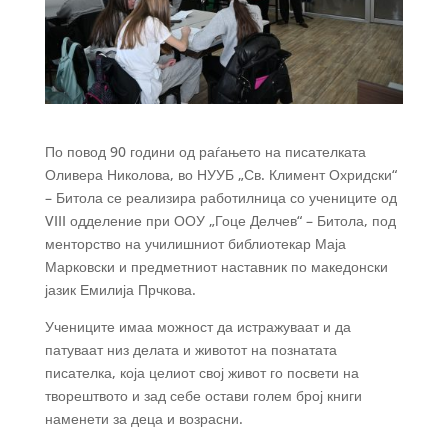
По повод 90 години од раѓањето на писателката
Оливера Николова, во НУУБ „Св. Климент Охридски“
– Битола се реализира работилница со учениците од
VIII одделение при ООУ „Гоце Делчев“ – Битола, под
менторство на училишниот библиотекар Маја
Марковски и предметниот наставник по македонски
јазик Емилија Прчкова.
Учениците имаа можност да истражуваат и да
патуваат низ делата и животот на познатата
писателка, која целиот свој живот го посвети на
творештвото и зад себе остави голем број книги
наменети за деца и возрасни.