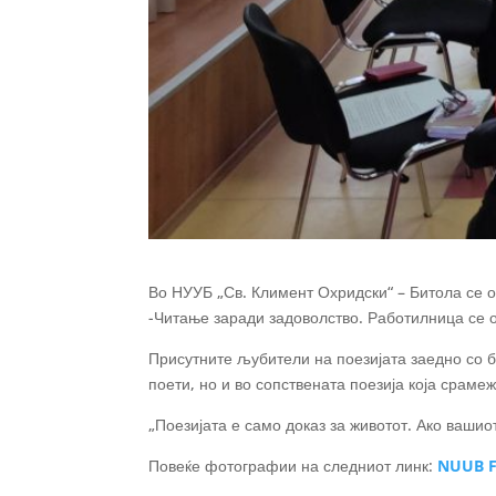
Во НУУБ „Св. Климент Охридски“ – Битола се о
-Читање заради задоволство. Работилница се од
Присутните љубители на поезијата заедно со 
поети, но и во сопствената поезија
која срамеж
„Поезијата е само доказ за животот. Ако вашио
Повеќе фотографии на следниот линк:
NUUB F