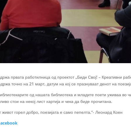
држа првата работилница од проектот „Биди Свој! – Креативни раб
ржа точно на 21 март, датум на кој се празнуваат денот на поезија
библиотекарите од нашата библиотека и младите поети уживаа во ч
ливо стои на некој лист хартија и чека да биде прочитана.
т живот горел добро, поезијата е само пепелта.“- Леонард Коен
acebook